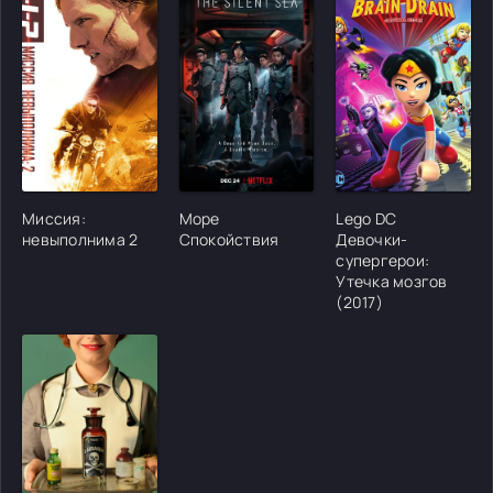
[/xfgiven_cvh_poster_urlcvh_poster_url]
[/xfgiven_cvh_poster_urlcvh_poster_url]
[/xfgiven_cvh_poster
Миссия:
Море
Lego DC
невыполнима 2
Спокойствия
Девочки-
супергерои:
Утечка мозгов
(2017)