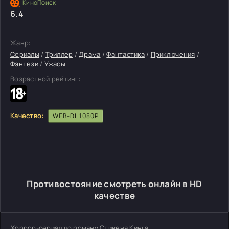
6.4
Жанр:
Сериалы
/
Триллер
/
Драма
/
Фантастика
/
Приключения
/
Фэнтези
/
Ужасы
Возрастной рейтинг:
Качество:
WEB-DL 1080P
Противостояние смотреть онлайн в HD
качестве
Хоррор-сериал по роману Стивена Кинга.