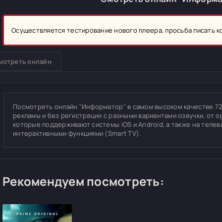
Осуществляется тестирование нового плеера, просьба писать 
мотреть онлайн
Посмотреть онлайн "Информатор" в самом высоком качестве 720p
рекламы и без регистрации с разными вариантами озвучки, от о
которые поддерживают системы iOS и Android, а также на теле
интерактивными функциями (Smart TV).
Рекомендуем посмотреть: