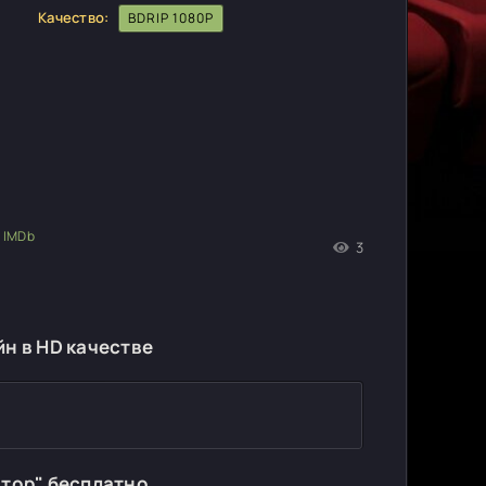
Качество:
BDRIP 1080P
3
н в HD качестве
тор" бесплатно