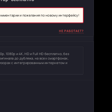
комментарии и пожелания по новому интерфейсу!
НЕ РАБОТАЕТ?
, 1080p и 4K, HD и Full HD бесплатно, без
ригинала до дубляжа, на всех смартфонах,
визорах с интегрированным интернетом и