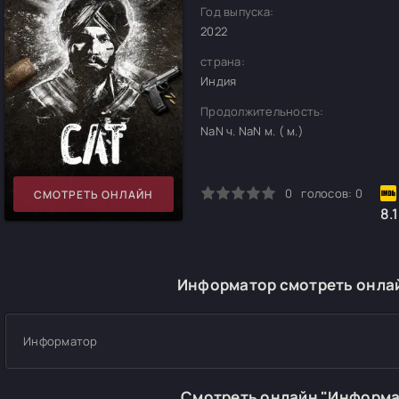
Год выпуска:
2022
страна:
Индия
Продолжительность:
NaN ч. NaN м. ( м.)
0
1
2
3
4
5
0
голосов:
0
СМОТРЕТЬ ОНЛАЙН
8.1
Информатор смотреть онлай
Информатор
Смотреть онлайн "Информа