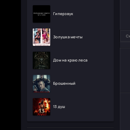
Гиперзвук
С
Золушка мечты
Дом на краю леса
Брошенный
13 душ