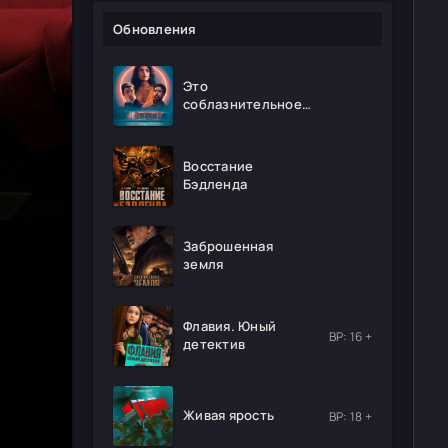
Обновления
Это
соблазнительное
безумие
Восстание
Бэдленда
Заброшенная
земля
Флавия. Юный
ВР: 16 +
детектив
Живая ярость
ВР: 18 +