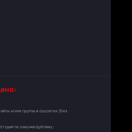
ено:
 сайты и/или группы в соцсетях (без
студий по озвучке/дубляжу;