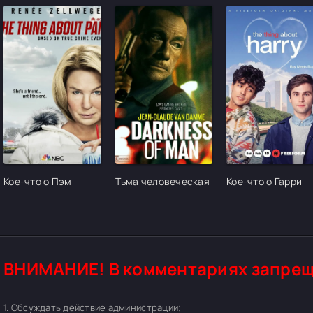
[/xfgiven_cvh_poster_urlcvh_poster_url]
[/xfgiven_cvh_poster_urlcvh_poster_url]
[/xfgiven_cvh_pos
Кое-что о Пэм
Тьма человеческая
Кое-что о Гарри
ВНИМАНИЕ! В комментариях запрещ
1. Обсуждать действие администрации;