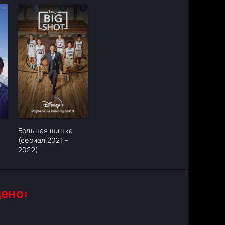
ter_urlcvh_poster_url]
[/xfgiven_cvh_poster_urlcvh_poster_url]
Большая шишка
(сериал 2021 –
2022)
ено: