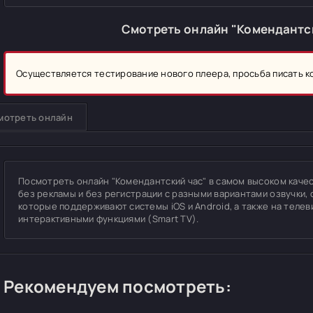
Смотреть онлайн "Комендантск
Осуществляется тестирование нового плеера, просьба писать 
мотреть онлайн
Посмотреть онлайн "Комендантский час" в самом высоком качеств
без рекламы и без регистрации с разными вариантами озвучки, 
которые поддерживают системы iOS и Android, а также на теле
интерактивными функциями (Smart TV).
Рекомендуем посмотреть: