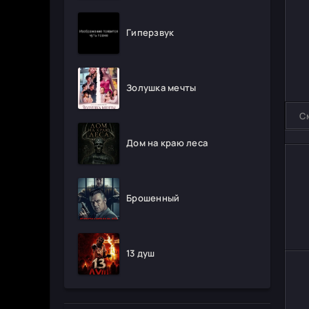
Гиперзвук
Золушка мечты
С
Дом на краю леса
Брошенный
13 душ