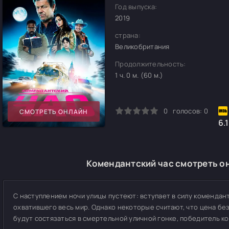
Год выпуска:
2019
страна:
Великобритания
Продолжительность:
1 ч. 0 м. (60 м.)
0
1
2
3
4
5
0
голосов:
0
СМОТРЕТЬ ОНЛАЙН
6.1
Комендантский час смотреть он
С наступлением ночи улицы пустеют: вступает в силу комендан
охватившего весь мир. Однако некоторые считают, что цена бе
будут состязаться в смертельной уличной гонке, победитель ко