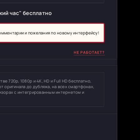
ий час" бесплатно
комментарии и пожелания по новому интерфейсу!
НЕ РАБОТАЕТ?
е 720p, 1080p и 4K, HD и Full HD бесплатно,
от оригинала до дубляжа, на всех смартфонах,
визорах с интегрированным интернетом и