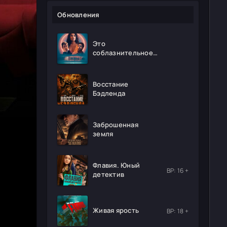
Обновления
Это
соблазнительное
безумие
Восстание
Бэдленда
Заброшенная
земля
Флавия. Юный
ВР: 16 +
детектив
Живая ярость
ВР: 18 +