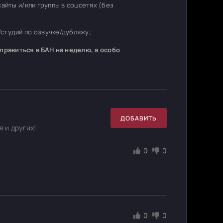
 сайты и/или группы в соцсетях (без
студий по озвучке/дубляжу;
равиться в БАН на неделю, а особо
ДОБАВИТЬ
 и других!
0
0
0
0