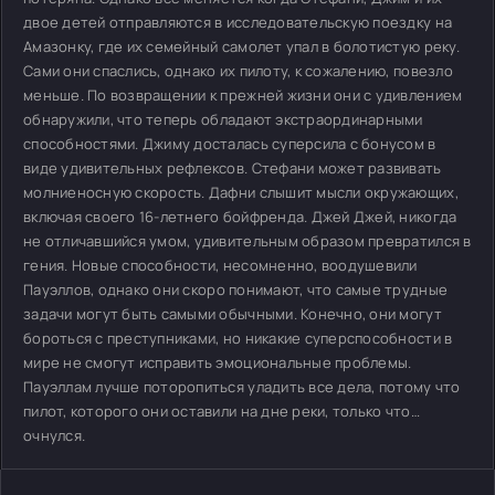
двое детей отправляются в исследовательскую поездку на
Амазонку, где их семейный самолет упал в болотистую реку.
Сами они спаслись, однако их пилоту, к сожалению, повезло
меньше. По возвращении к прежней жизни они с удивлением
обнаружили, что теперь обладают экстраординарными
способностями. Джиму досталась суперсила с бонусом в
виде удивительных рефлексов. Стефани может развивать
молниеносную скорость. Дафни слышит мысли окружающих,
включая своего 16-летнего бойфренда. Джей Джей, никогда
не отличавшийся умом, удивительным образом превратился в
гения. Новые способности, несомненно, воодушевили
Пауэллов, однако они скоро понимают, что самые трудные
задачи могут быть самыми обычными. Конечно, они могут
бороться с преступниками, но никакие суперспособности в
мире не смогут исправить эмоциональные проблемы.
Пауэллам лучше поторопиться уладить все дела, потому что
пилот, которого они оставили на дне реки, только что…
очнулся.