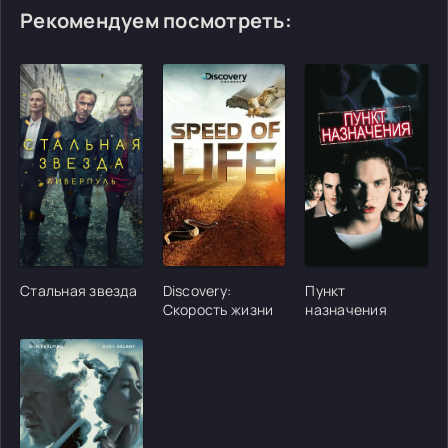
Рекомендуем посмотреть:
[/xfgiven_cvh_poster_urlcvh_poster_url]
[/xfgiven_cvh_poster_urlcvh_poster_url]
[/xfgiven_cvh_poster
Стальная звезда
Discovery:
Пункт
Скорость жизни
назначения