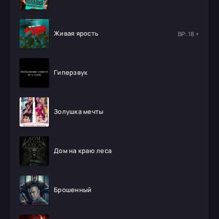
Живая ярость
ВР: 18 +
Гиперзвук
Золушка мечты
Дом на краю леса
Брошенный