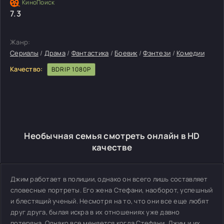
7.3
Жанр:
Сериалы
/
Драма
/
Фантастика
/
Боевик
/
Фэнтези
/
Комедии
Качество:
BDRIP 1080P
Необычная семья смотреть онлайн в HD
качестве
Джим работает в полиции, однако он всего лишь составляет
словесные портреты. Его жена Стефани, наоборот, успешный
и блестящий ученый. Несмотря на то, что они все еще любят
друг друга, былая искра в их отношениях уже давно
потеряна. Однако все меняется когда Стефани, Джим и их