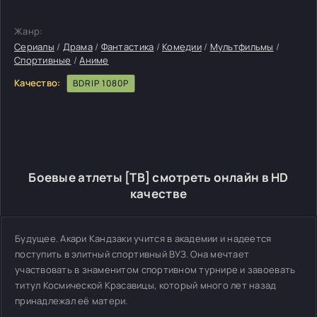
Жанр:
Сериалы
/
Драма
/
Фантастика
/
Комедии
/
Мультфильмы
/
Спортивные
/
Аниме
Качество:
BDRIP 1080P
Боевые атлеты [ТВ] смотреть онлайн в HD
качестве
Будущее. Акари Кандзаки учится в академии и надеется
поступить в элитный спортивный ВУЗ. Она мечтает
участвовать в знаменитом спортивном турнире и завоевать
титул Космической Красавицы, который много лет назад
принадлежал её матери.