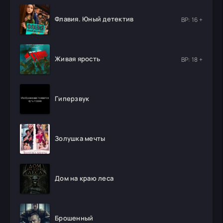
Флавия. Юный детектив
ВР: 16 +
Живая ярость
ВР: 18 +
Гиперзвук
Золушка мечты
Дом на краю леса
Брошенный