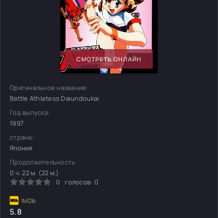
СМОТРЕТЬ ОНЛАЙН
Оригинальное название:
Battle Athletess Daiundoukai
Год выпуска:
1997
страна:
Япония
Продолжительность:
0 ч. 22 м. (22 м.)
0
голосов:
0
5.8