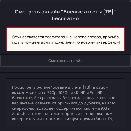
Смотреть онлайн "Боевые атлеты [ТВ]"
бесплатно
Осуществляется тестирование нового плеера, просьба
писать комментарии и пожелания по новому интерфейсу!
Смотреть онлайн
Посмотреть онлайн "Боевые атлеты [ТВ]" в самом
высоком качестве 720p, 1080p и 4K, HD и Full HD
бесплатно, без рекламы и без регистрации с разными
вариантами озвучки, от оригинала до дубляжа, на всех
смартфонах, которые поддерживают системы iOS и
Android, а также на телевизорах с интегрированным
интернетом и интерактивными функциями (Smart TV).