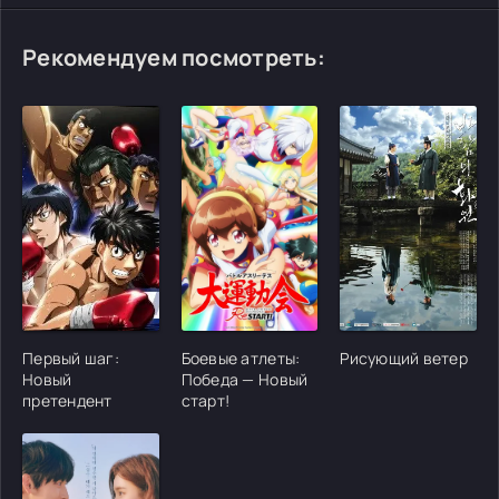
Рекомендуем посмотреть:
[/xfgiven_cvh_poster_urlcvh_poster_url]
[/xfgiven_cvh_poster_urlcvh_poster_url]
[/xfgiven_cvh_poster
Первый шаг:
Боевые атлеты:
Рисующий ветер
Новый
Победа — Новый
претендент
старт!