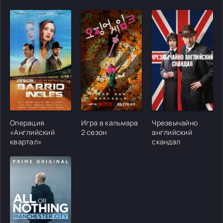
[/xfgiven_cvh_poster_urlcvh_poster_url]
[/xfgiven_cvh_poster_urlcvh_poster_url]
[/xfgiven_cvh_poster
Операция
Игра в кальмара
Чрезвычайно
«Английский
2 сезон
английский
квартал»
скандал