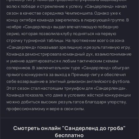
волю к победе и стремление к успеху. «Сандерленд» начал
сезон в качестве середняка Чемпионшипа. Однако уже к
концу октября команда закрепилась в лидирующей группе. В
ноябре «Сандерленд» выдал впечатляющую победную
серию, которая позволила клубу подняться на первую
строчку турнирной таблицы. На протяжении всего сезона
«Сандерленд» показывал зрелищную и результативную игру.
Команда демонстрировала командный дух, взаимопонимание
и умение адаптироваться к любым тактическим схемам
соперников. В заключительном туре «Сандерленд» обыграл
прямого конкурента за выход в Премьер-лигу и обеспечил
себе возвращение в элитный дивизион английского футбола.
Этот сезон стал настоящим триумфом для «Сандерленда».
Команда показала, что даже в условиях жёсткой конкуренции
можно добиться высоких результатов благодаря упорству,
профессионализму и вере в свои силы.
Смотреть онлайн "Сандерленд до гроба"
бесплатно