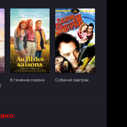
ter_urlcvh_poster_url]
[/xfgiven_cvh_poster_urlcvh_poster_url]
[/xfgiven_cvh_poster_urlcvh_poster_
В течение сезона
Собачий завтрак
)
ено: