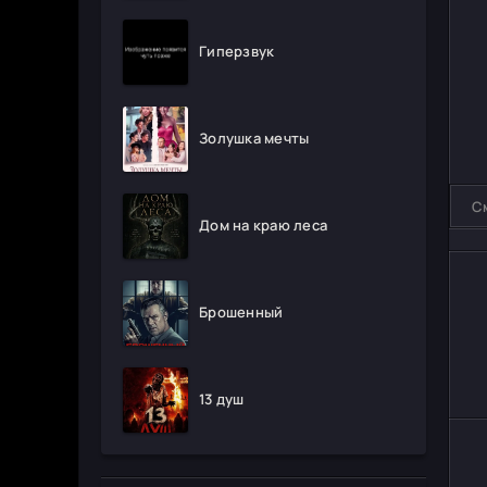
Гиперзвук
Золушка мечты
С
Дом на краю леса
Брошенный
13 душ