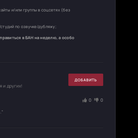
 сайты и/или группы в соцсетях (без
студий по озвучке/дубляжу;
равиться в БАН на неделю, а особо
ДОБАВИТЬ
 и других!
0
0
."