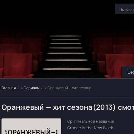
Се
Главная
»
Сериалы
» Оранжевый — хит сезона
Оранжевый — хит сезона(2013) смо
Оригинальное название:
Orange Is the New Black