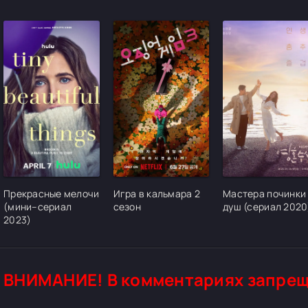
[/xfgiven_cvh_poster_urlcvh_poster_url]
[/xfgiven_cvh_poster_urlcvh_poster_url]
[/xfgiven_cvh_pos
Прекрасные мелочи
Игра в кальмара 2
Мастера починки
(мини–сериал
сезон
душ (сериал 2020
2023)
ВНИМАНИЕ! В комментариях запрещ