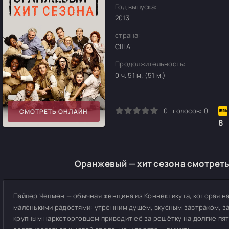
Год выпуска:
2013
страна:
США
Продолжительность:
0 ч. 51 м. (51 м.)
0
1
2
3
4
5
0
голосов:
0
СМОТРЕТЬ ОНЛАЙН
8
Оранжевый — хит сезона смотреть
Пайпер Чепмен — обычная женщина из Коннектикута, которая н
маленькими радостями: утренним душем, вкусным завтраком, з
крупным наркоторговцем приводит её за решётку на долгие пят