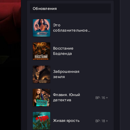
Обновления
Это
соблазнительное
безумие
Восстание
Бэдленда
Заброшенная
земля
Флавия. Юный
ВР: 16 +
детектив
Живая ярость
ВР: 18 +