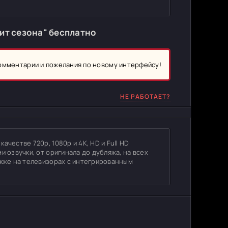
ит сезона" бесплатно
комментарии и пожелания по новому интерфейсу!
НЕ РАБОТАЕТ?
честве 720p, 1080p и 4K, HD и Full HD
и озвучки, от оригинала до дубляжа, на всех
акже на телевизорах с интегрированным