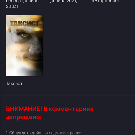
небеса (сериал
(сериал 2021)
«Вторжение»
2003)
[/xfgiven_cvh_poster_urlcvh_poster_url]
Таксист
ВНИМАНИЕ! В комментариях
запрещено:
1. Обсуждать действие администрации;