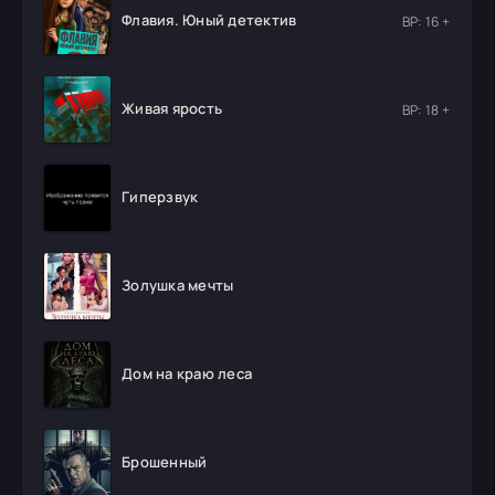
Флавия. Юный детектив
ВР: 16 +
Живая ярость
ВР: 18 +
Гиперзвук
Золушка мечты
Дом на краю леса
Брошенный