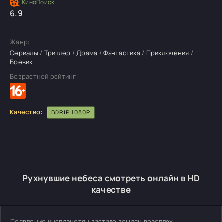
6.9
Жанр:
Сериалы
/
Триллер
/
Драма
/
Фантастика
/
Приключения
/
Боевик
Возрастной рейтинг:
Качество:
BDRIP 1080P
Рухнувшие небеса смотреть онлайн в HD
качестве
Появление инопланетян застало землян врасплох.