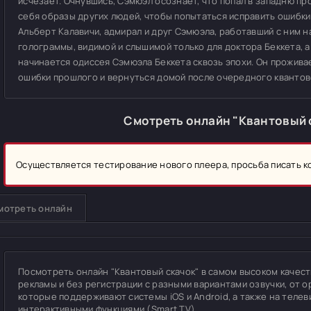
исчезает. Очнувшись, Сэмюэл осознаёт, что попал в западню п
себя образы других людей, чтобы попытаться исправить ошибк
Альберт Калавичи, адмирал и друг Сэмюэла, работавший с ним н
голограммы, видимой и слышимой только для доктора Беккета, а
начинается одиссея Сэмюэла Беккета сквозь эпохи. Он прожив
ошибки прошлого и вернуться домой после очередного квантово
Смотреть онлайн "Квантовый 
Осуществляется тестирование нового плеера, просьба писать 
мотреть онлайн
Посмотреть онлайн "Квантовый скачок" в самом высоком качестве
рекламы и без регистрации с разными вариантами озвучки, от о
которые поддерживают системы iOS и Android, а также на теле
интерактивными функциями (Smart TV).