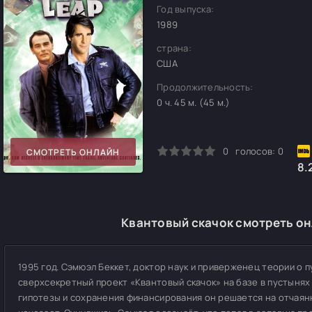
Год выпуска:
1989
страна:
США
Продолжительность:
0 ч. 45 м. (45 м.)
0
1
2
3
4
5
0
голосов:
0
СМОТРЕТЬ ОНЛАЙН
8.
Квантовый скачок смотреть он
1995 год. Сэмюэл Беккет, доктор наук и приверженец теории о 
сверхсекретный проект «Квантовый скачок» на базе в пустынях
гипотезы и сохранения финансирования он решается на отчаянн