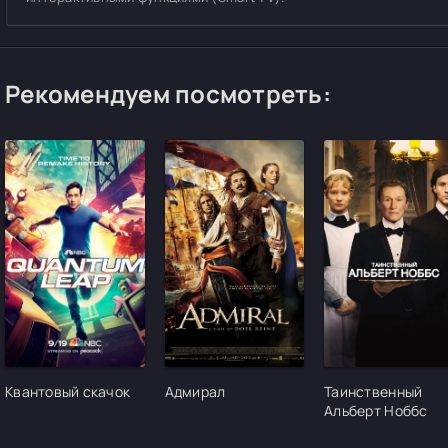
Рекомендуем посмотреть:
[/xfgiven_cvh_poster_urlcvh_poster_url]
[/xfgiven_cvh_poster_urlcvh_poster_url]
[/xfgiven_cvh_pos
Квантовый скачок
Адмирал
Таинственный
Альберт Ноббс