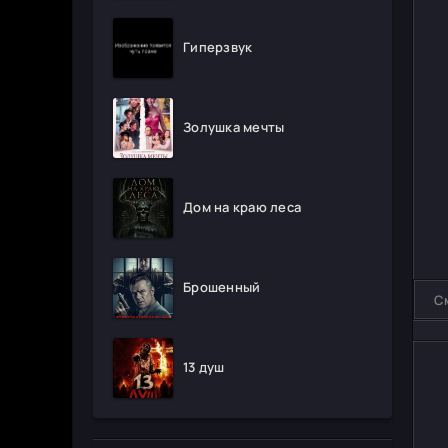
Гиперзвук
Золушка мечты
Дом на краю леса
Брошенный
С
13 душ