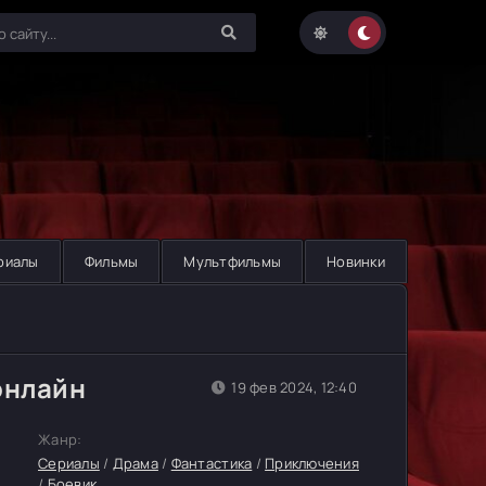
риалы
Фильмы
Мультфильмы
Новинки
онлайн
19 фев 2024, 12:40
Жанр:
Сериалы
/
Драма
/
Фантастика
/
Приключения
/
Боевик