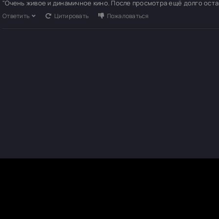
"Очень живое и динамичное кино. После просмотра ещё долго оста
Ответить
Цитировать
Пожаловаться