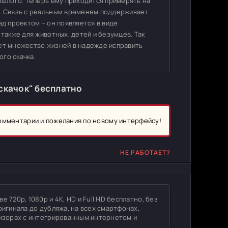
рошлого. Теперь ему приходится примерять на
и. Связь с реальным временем поддерживает
ад проектом – он появляется в виде
 также для животных, детей и безумцев. Так
ает множество жизней в надежде исправить
го скачка.
скачок" бесплатно
комментарии и пожелания по новому интерфейсу!
НЕ РАБОТАЕТ?
 720p, 1080p и 4K, HD и Full HD бесплатно, без
ригинала до дубляжа, на всех смартфонах,
визорах с интегрированным интернетом и