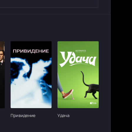
ter_urlcvh_poster_url]
[/xfgiven_cvh_poster_urlcvh_poster_url]
[/xfgiven_cvh_poster_urlcvh_poster_
Привидение
Удача