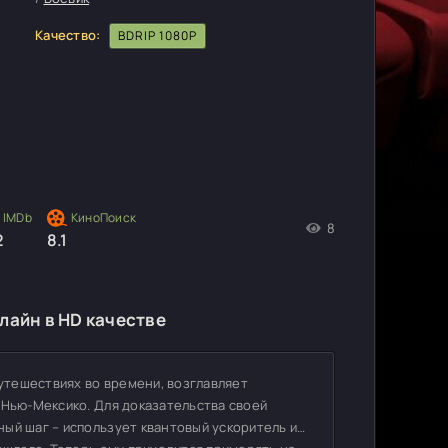
Качество:
BDRIP 1080P
8
2
8.1
лайн в HD качестве
путешествиях во времени, возглавляет
 Нью-Мексико. Для доказательства своей
ый шаг – использует квантовый ускоритель и…