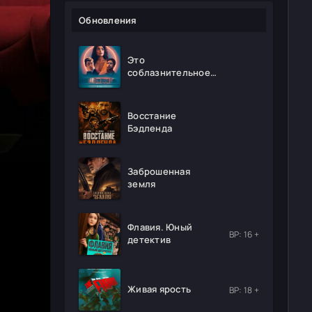
Обновления
Это
соблазнительное
безумие
Восстание
Бэдленда
Заброшенная
земля
Флавия. Юный
ВР: 16 +
детектив
Живая ярость
ВР: 18 +