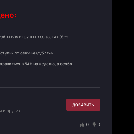
ено:
 сайты и/или группы в соцсетях (без
студий по озвучке/дубляжу;
равиться в БАН на неделю, а особо
ДОБАВИТЬ
 и других!
0
0