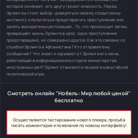
которое означает: его другу грозит опасность. Перед
Эрлингом стоит выбор: довериться своему солдатскому
инстинкту и попытаться предотвратить преступление или
занять выжидательную позицию… То, что происходит затем,
превращает жизнь Эрлинга в хаос: одно преступление
предотвращено, но совершено другое. Как это связано со
службой Эрлинга в Афганистане? Кто отправил ему
сообщение? Что знает и скрывает от Эрлинга его жена,
работающая в информационном отделе министерства
иностранных дел? Эрлинг становится пешкой в масштабной
политической игре…
Смотреть онлайн "Нобель: Мир любой ценой"
бесплатно
Осуществляется тестирование нового плеера, просьба
писать комментарии и пожелания по новому интерфейсу!