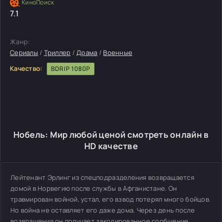
7.1
Жанр:
Сериалы
/
Триллер
/
Драма
/
Военные
Качество:
BDRIP 1080P
Нобель: Мир любой ценой смотреть онлайн в
HD качестве
Лейтенант Эрлинг из спецподразделения возвращается
домой в Норвегию после службы в Афганистане. Он
травмирован войной, устал, его взвод потерял много бойцов.
Но война не оставляет его даже дома. Через день после
возвращения он получает закодированное сообщение,