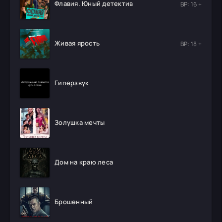
Флавия. Юный детектив
ВР: 16 +
Живая ярость
ВР: 18 +
Гиперзвук
Золушка мечты
Дом на краю леса
Брошенный