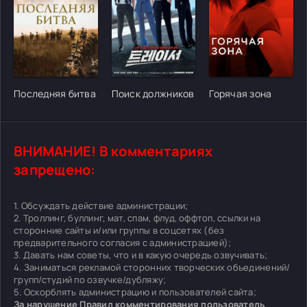
[/xfgiven_cvh_poster_urlcvh_poster_url]
[/xfgiven_cvh_poster_urlcvh_poster_url]
[/xfgiven_cvh_poster
Последняя битва
Поиск должников
Горячая зона
ВНИМАНИЕ! В комментариях
запрещено:
1. Обсуждать действие администрации;
2. Троллинг, буллинг, мат, спам, флуд, оффтоп, ссылки на
сторонние сайты и/или группы в соцсетях (без
предварительного согласия с администрацией);
3. Давать нам советы, что и в какую очередь озвучивать;
4. Заниматься рекламой сторонних творческих объединений/
групп/студий по озвучке/дубляжу;
5. Оскорблять администрацию и пользователей сайта;
За нарушение Правил комментирования пользователь