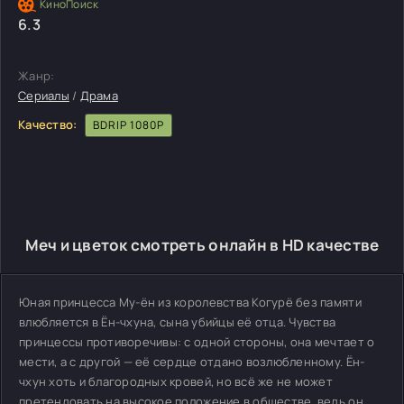
6.3
Жанр:
Сериалы
/
Драма
Качество:
BDRIP 1080P
Меч и цветок смотреть онлайн в HD качестве
Юная принцесса Му-ён из королевства Когурё без памяти
влюбляется в Ён-чхуна, сына убийцы её отца. Чувства
принцессы противоречивы: с одной стороны, она мечтает о
мести, а с другой — её сердце отдано возлюбленному. Ён-
чхун хоть и благородных кровей, но всё же не может
претендовать на высокое положение в обществе, ведь он