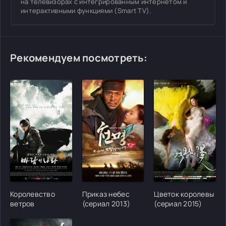
на телевизорах с интегрированным интернетом и
интерактивными функциями (Smart TV).
Рекомендуем посмотреть:
[/xfgiven_cvh_poster_urlcvh_poster_url]
[/xfgiven_cvh_poster_urlcvh_poster_url]
[/xfgiven_cvh_poster
Королевство
Приказ небес
Цветок королевы
ветров
(сериал 2013)
(сериал 2015)