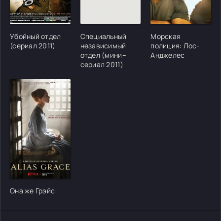
[/xfgiven_cvh_poster_urlcvh_poster_url]
[/xfgiven_cvh_poster_urlcvh_poster_url]
[/xfgiven_cvh_poster
Убойный отдел
Специальный
Морская
(сериал 2011)
независимый
полиция: Лос-
отдел (мини–
Анджелес
сериал 2011)
[/xfgiven_cvh_poster_urlcvh_poster_url]
Она же Грэйс