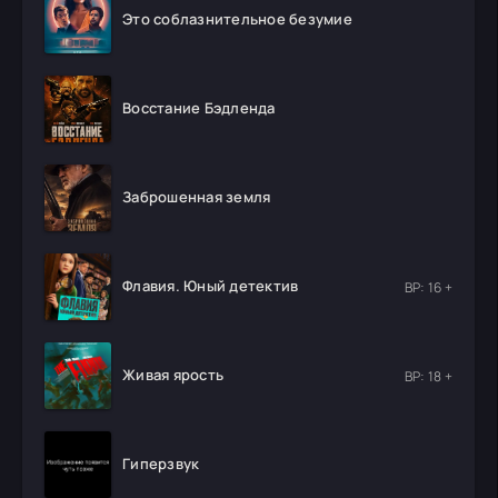
Это соблазнительное безумие
Восстание Бэдленда
Заброшенная земля
Флавия. Юный детектив
ВР: 16 +
Живая ярость
ВР: 18 +
Гиперзвук