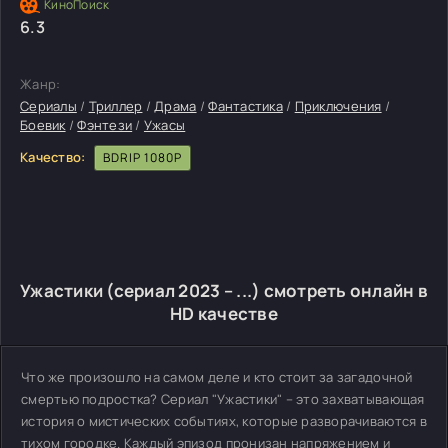
6.3
Жанр:
Сериалы
/
Триллер
/
Драма
/
Фантастика
/
Приключения
/
Боевик
/
Фэнтези
/
Ужасы
Качество:
BDRIP 1080P
Ужастики (сериал 2023 – ...) смотреть онлайн в
HD качестве
Что же произошло на самом деле и кто стоит за загадочной
смертью подростка? Сериал "Ужастики" – это захватывающая
история о мистических событиях, которые разворачиваются в
тихом городке. Каждый эпизод пронизан напряжением и