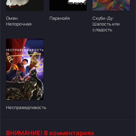
[/xfgiven_cvh_poster_urlcvh_poster_url]
[/xfgiven_cvh_poster_urlcvh_poster_url]
[/xfgiven_cvh_poster
Омен.
Паранойя
Скуби-Ду:
Непорочная
Шалость или
сладость
[/xfgiven_cvh_poster_urlcvh_poster_url]
Несправедливость
ВНИМАНИЕ! В комментариях