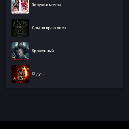
Золушка мечты
Дом на краю леса
Брошенный
13 душ