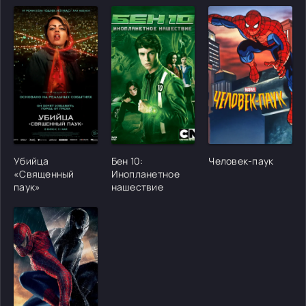
[/xfgiven_cvh_poster_urlcvh_poster_url]
[/xfgiven_cvh_poster_urlcvh_poster_url]
[/xfgiven_cvh_poster
Убийца
Бен 10:
Человек-паук
«Священный
Инопланетное
паук»
нашествие