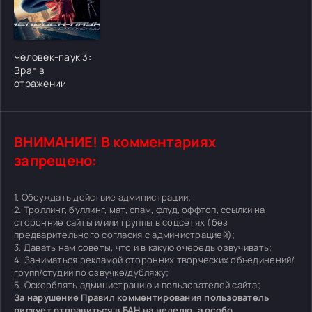
[/xfgiven_cvh_poster_urlcvh_poster_url]
Человек-паук 3:
Враг в
отражении
ВНИМАНИЕ! В комментариях
запрещено:
1. Обсуждать действие администрации;
2. Троллинг, буллинг, мат, спам, флуд, оффтоп, ссылки на
сторонние сайты и/или группы в соцсетях (без
предварительного согласия с администрацией);
3. Давать нам советы, что и в какую очередь озвучивать;
4. Заниматься рекламой сторонних творческих объединений/
групп/студий по озвучке/дубляжу;
5. Оскорблять администрацию и пользователей сайта;
За нарушение Правил комментирования пользователь
рискует отправиться в БАН на неделю, а особо