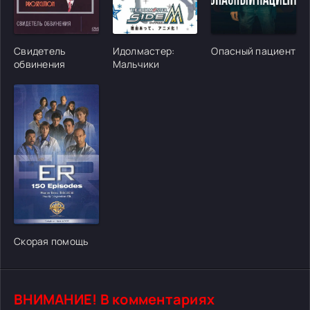
[/xfgiven_cvh_poster_urlcvh_poster_url]
[/xfgiven_cvh_poster_urlcvh_poster_url]
[/xfgiven_cvh_poster
Свидетель
Идолмастер:
Опасный пациент
обвинения
Мальчики
[/xfgiven_cvh_poster_urlcvh_poster_url]
Скорая помощь
ВНИМАНИЕ! В комментариях