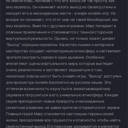
по имени Макс, понимает, что его жизнь не так проста, как
ему казалось. Он начинает искать выход из своей рутины и
находит его в неожиданном месте - в мире онлайн-игр. Но
вскоре он понимает, что этот мир не такой безобидный, как
ему казалось. Вместе с другими игроками, Макс попадает в
опасные приключения и сталкивается с темной стороной
виртуальной реальности. Однако, не только сюжет делает
"Выход" хорошим сериалом. Качество съемки и актерское
мастерство создают неповторимую атмосферу и заставляют
зрителя смотреть сериал в один дыхание. Особенно
впечатляют сцены виртуального мира, которые выглядят
очень реалистично и заставляют задуматься о том,
насколько опасны могут быть онлайн-игры. "Выход" доступен
для просмотра онлайн бесплатно на русском языке. Это
отличная возможность окунуться в захватывающий мир
сериала и погрузиться в его уникальную атмосферу. Каждая
серия преподносит новые повороты и неожиданные
сюжетные развязки, не давая зрителю оторваться от экрана.
Главный герой Макс становится настоящим героем своей
жизни, преодолевая все трудности и опасности, чтобы найти
свой истинный выход. Его персонаж развивается и меняется