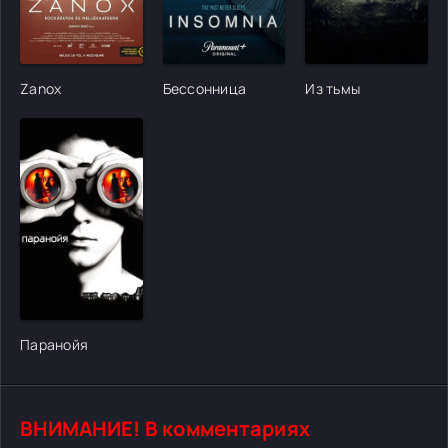
[/xfgiven_cvh_poster_urlcvh_poster_url]
[/xfgiven_cvh_poster_urlcvh_poster_url]
[/xfgiven_cvh_poster
Zanox
Бессонница
Из тьмы
[/xfgiven_cvh_poster_urlcvh_poster_url]
Паранойя
ВНИМАНИЕ! В комментариях