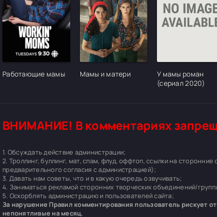
[/xfgiven_cvh_poster_urlcvh_poster_url]
[/xfgiven_cvh_poster_urlcvh_poster_url]
[/xfgiven_cvh_pos
Работающие мамы
Мамы и матери
У мамы роман
(сериал 2020)
ВНИМАНИЕ! В комментариях запрещ
1. Обсуждать действие администрации;
2. Троллинг, буллинг, мат, спам, флуд, оффтоп, ссылки на сторонние
предварительного согласия с администрацией);
3. Давать нам советы, что и в какую очередь озвучивать;
4. Заниматься рекламой сторонних творческих объединений/групп/
5. Оскорблять администрацию и пользователей сайта;
За нарушение Правил комментирования пользователь рискует отп
непонятливые на месяц.