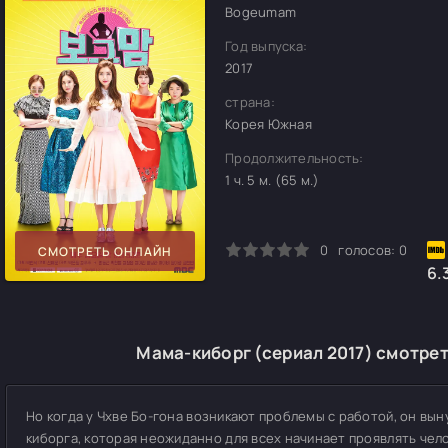
Bogeumam
Год выпуска:
2017
страна:
Корея Южная
Продолжительность:
1 ч. 5 м. (65 м.)
0
1
2
3
4
5
0
голосов:
0
СМОТРЕТЬ ОНЛАЙН
6.
Мама-киборг (сериал 2017) смотрет
Но когда у Чхве Бо-гона возникают проблемы с работой, он вы
киборга, которая неожиданно для всех начинает проявлять чело