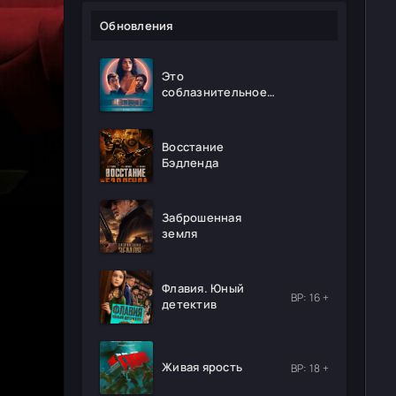
Обновления
Это
соблазнительное
безумие
Восстание
Бэдленда
Заброшенная
земля
Флавия. Юный
ВР: 16 +
детектив
Живая ярость
ВР: 18 +