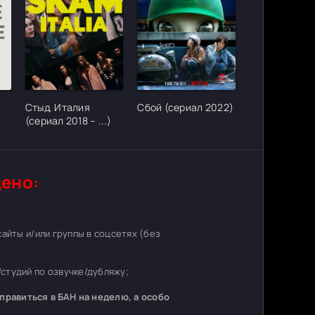
ter_urlcvh_poster_url]
[/xfgiven_cvh_poster_urlcvh_poster_url]
[/xfgiven_cvh_poster_urlcvh_poster_
Стыд. Италия
Сбой (сериал 2022)
(сериал 2018 – ...)
ено:
 сайты и/или группы в соцсетях (без
студий по озвучке/дубляжу;
равиться в БАН на неделю, а особо