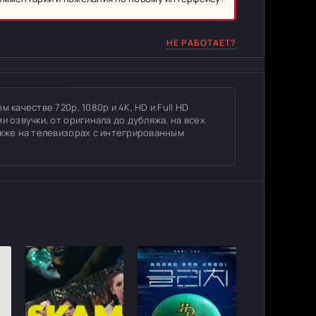
НЕ РАБОТАЕТ?
 качестве 720p, 1080p и 4K, HD и Full HD
и озвучки, от оригинала до дубляжа, на всех
акже на телевизорах с интегрированным