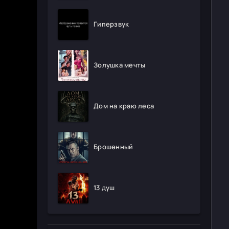
Гиперзвук
Золушка мечты
Дом на краю леса
Брошенный
13 душ