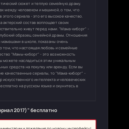
стический сюжет и теплую семейную драму.
ах между человеком и машиной, о том, что
 этого сериала - это его высокое качество.
 а актерский состав воплощает своих
ствительно живут перед нами. "Мама-киборг" -
 глубокий образец семейной драмы. Отношения
 мамашами в школе, показаны очень
 о том, что настоящая любовь и семейные
ество "Мамы-киборг" - это возможность
вы можете насладиться этим уникальным
ных средств на покупку или аренду. Если вы
е качественные сериалы, то "Мама-киборг" -
ир искусственного интеллекта и человеческих
есплатно на русском языке и окунитесь в
риал 2017)" бесплатно
комментарии и пожелания по новому интерфейсу!