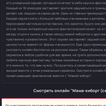
это уникальный сериал, который сочетает в себе научно-фанта
Каждый из 16 эпизодов заставляет зрителя задуматься о границ
делает нас людьми на самом деле. Один из главных преимуществ
Каждая серия снята с большой любовью и вниманием к деталям,
персонажей настолько естественно, что кажется, будто они дей
это не только интересный научно-фантастический сюжет, но и
между отцом и сыном, а также между мамой-киборгом и другими
чувственно и реалистично. Этот сериал заставляет задуматься
ценности не зависят от формы и внешности. Еще одно преимущ
смотреть онлайн бесплатно на русском языке. Таким образом, 
сериалом в любое удобное для вас время, не тратя дополнитель
любите научную фантастику, теплые семейные истории и хороши
это именно то, что вам нужно. Погрузитесь в захватывающий м
эмоций вместе с этим уникальным сериалом. Смотрите онлайн б
захватывающее приключение вместе с "Мамой-киборг".
Смотреть онлайн "Мама-киборг (се
Осуществляется тестирование нового плеера, просьба писать 