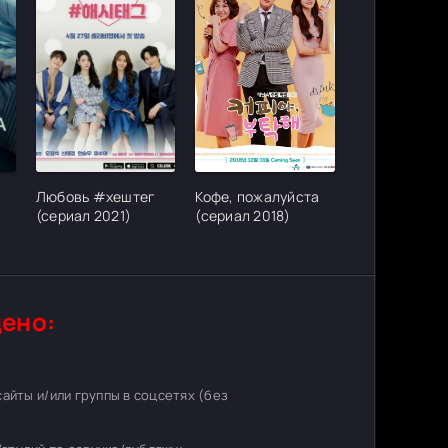
ter_urlcvh_poster_url]
[/xfgiven_cvh_poster_urlcvh_poster_url]
[/xfgiven_cvh_poster_urlcvh_poster_
Любовь #хештег
Кофе, пожалуйста
(сериал 2021)
(сериал 2018)
ено:
 сайты и/или группы в соцсетях (без