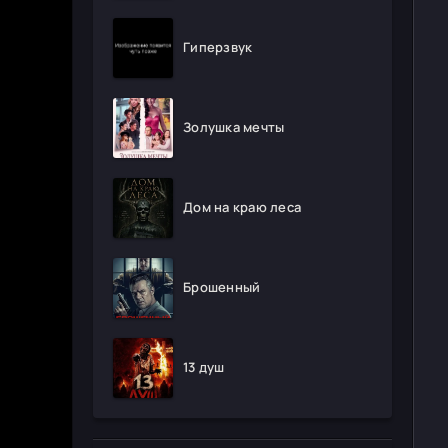
Гиперзвук
Золушка мечты
Дом на краю леса
Брошенный
13 душ