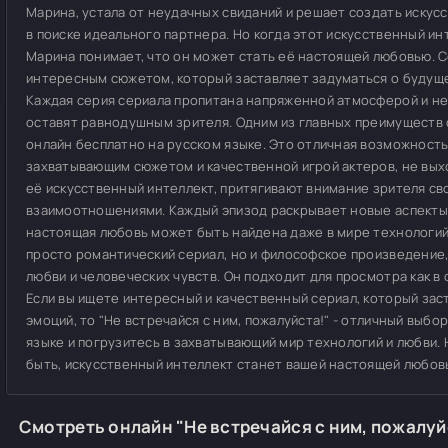
Марина, устала от неудачных свиданий и решает создать искус
в поиске идеального партнера. Но когда этот искусственный ин
Марина понимает, что он может стать её настоящей любовью. С
интересным сюжетом, который заставляет задуматься о будущем
Каждая серия сериала пропитана напряженной атмосферой и н
оставят равнодушным зрителя. Одним из главных преимуществ 
онлайн бесплатно на русском языке. Это отличная возможность 
захватывающим сюжетом и качественной игрой актеров, не выхо
её искусственный интеллект, притягивают внимание зрителя с
взаимоотношениями. Каждый эпизод раскрывает новые аспекты и
настоящая любовь может быть найдена даже в мире технологий. 
просто романтический сериал, но и философское произведение,
любви и человеческих чувств. Он подходит для просмотра как в о
Если вы ищете интересный и качественный сериал, который зас
эмоций, то "Не встречайся с ним, пожалуйста!" - отличный выбо
языке и погрузитесь в захватывающий мир технологий и любви. 
быть, искусственный интеллект станет вашей настоящей любов
Смотреть онлайн "Не встречайся с ним, пожалуйс