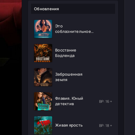
Обновления
Это
соблазнительное
безумие
Восстание
Бэдленда
Заброшенная
земля
Флавия. Юный
ВР: 16 +
детектив
Живая ярость
ВР: 18 +