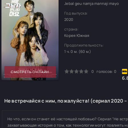
Jebal geu namja mannaji mayo
Год выпуска:
2020
страна:
Корея Южная
Продолжительность:
1 ч. 0 м. (60 м.)
0
1
2
3
4
5
0
голосов:
0
СМОТРЕТЬ ОНЛАЙН
6.
Не встречайся с ним, пожалуйста! (сериал 2020 –
Но что, если он станет её настоящей любовью? Сериал "Не встре
захватывающая история о том, как технологии могут повлиять н