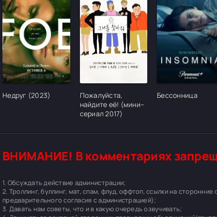
[/xfgiven_cvh_poster_urlcvh_poster_url]
[/xfgiven_cvh_poster_urlcvh_poster_url]
[/xfgiven_cvh_pos
Недруг (2023)
Пожалуйста,
Бессонница
найдите её! (мини–
сериал 2017)
ВНИМАНИЕ! В комментариях запрещ
1. Обсуждать действие администрации;
2. Троллинг, буллинг, мат, спам, флуд, оффтоп, ссылки на сторонние
предварительного согласия с администрацией);
3. Давать нам советы, что и в какую очередь озвучивать;