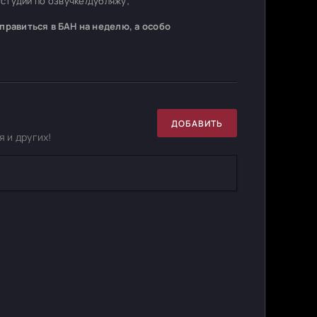
студий по озвучке/дубляжу;
равиться в БАН на неделю, а особо
ДОБАВИТЬ
 и других!