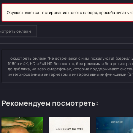
Осуществляется тестирование нового плеера, просьба писать 
мотреть онлайн
Посмотреть онлайн "Не встречайся с ним, пожалуйста! (сериал 2
1080p и 4K, HD и Full HD бесплатно, без рекламы и без регистра
до дубляжа, на всех смартфонах, которые поддерживают системы
интегрированным интернетом и интерактивными функциями (Sm
Рекомендуем посмотреть: