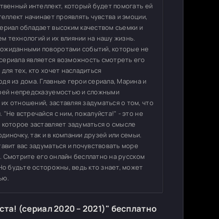
ственный интеллект, который будет помогать ей
теллект начинает проявлять чувства и эмоции,
ериал обладает высоким качеством съемки и
 технологий и их влиянии на нашу жизнь.
еожиданными поворотами событий, которые не
сериала является возможность смотреть его
для тех, кто хочет насладиться
дя из дома. Главные герои сериала, Марина и
воей непредсказуемостью и сложными
х отношений, заставляя задуматься о том, что
"Не встречайся с ним, пожалуйста!" - это не
 которое заставляет задуматься о смысле
диночку, так и в компании друзей или семьи.
тавит вас задуматься и почувствовать море
р. Смотрите его онлайн бесплатно на русском
Но будьте осторожны, ведь кто знает, может
ью.
та! (сериал 2020 – 2021)" бесплатно