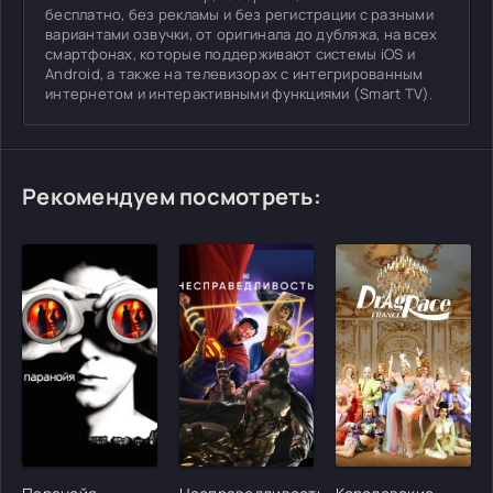
бесплатно, без рекламы и без регистрации с разными
вариантами озвучки, от оригинала до дубляжа, на всех
смартфонах, которые поддерживают системы iOS и
Android, а также на телевизорах с интегрированным
интернетом и интерактивными функциями (Smart TV).
Рекомендуем посмотреть:
[/xfgiven_cvh_poster_urlcvh_poster_url]
[/xfgiven_cvh_poster_urlcvh_poster_url]
[/xfgiven_cvh_poster