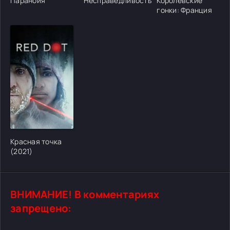
Паранойя
Несправедливость
Королевские
гонки: Франция
[/xfgiven_cvh_poster_urlcvh_poster_url]
Красная точка
(2021)
ВНИМАНИЕ! В комментариях
запрещено: