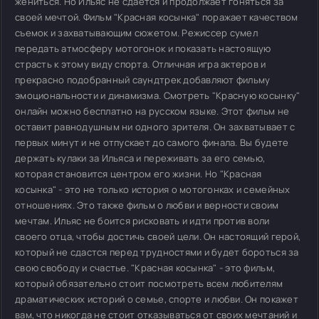
жениться. Но Ильяс не сдается и продолжает гоняться за
своей мечтой. Фильм "Красная косынка" поражает качеством
съемок и захватывающим сюжетом. Режиссер сумел
передать атмосферу мотогонок и показать настоящую
страсть к этому виду спорта. Отличная игра актеров и
прекрасно подобранный саундтрек добавляют фильму
эмоциональности и динамизма. Смотреть "Красную косынку"
онлайн можно бесплатно на русском языке. Этот фильм не
оставит равнодушным ни одного зрителя. Он захватывает с
первых минут и не отпускает до самого финала. Вы будете
держать кулаки за Ильяса и переживать за его семью,
которая становится центром его жизни. Но "Красная
косынка" - это не только история о мотогонках и семейных
отношениях. Это также фильм о любви и верности своим
мечтам. Ильяс не боится рисковать и идти против воли
своего отца, чтобы достичь своей цели. Он настоящий герой,
который не сдастся перед трудностями и будет бороться за
свою свободу и счастье. "Красная косынка" - это фильм,
который обязательно стоит посмотреть всем любителям
драматических историй о семье, спорте и любви. Он покажет
вам, что никогда не стоит отказываться от своих мечтаний и