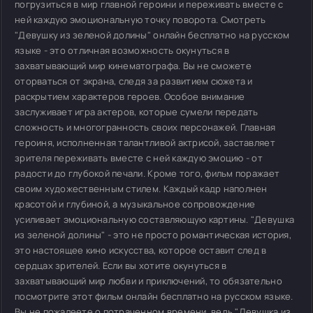
погрузиться в мир главной героини и переживать вместе с
ней каждую эмоциональную точку поворота. Смотреть
"Девушку из зеленой долины" онлайн бесплатно на русском
языке - это отличная возможность окунуться в
захватывающий мир кинематографа. Вы не сможете
оторваться от экрана, следя за развитием сюжета и
раскрытием характеров героев. Особое внимание
заслуживает игра актеров, которые сумели передать
сложность и многогранность своих персонажей. Главная
героиня, исполненная талантливой актрисой, заставляет
зрителя переживать вместе с ней каждую эмоцию - от
радости до глубокой печали. Кроме того, фильм поражает
своим художественным стилем. Каждый кадр наполнен
красотой и глубиной, а музыкальное сопровождение
усиливает эмоциональную составляющую картины. "Девушка
из зеленой долины" - это не просто романтическая история,
это настоящее кино искусства, которое оставит след в
сердцах зрителей. Если вы хотите окунуться в
захватывающий мир любви и приключений, то обязательно
посмотрите этот фильм онлайн бесплатно на русском языке.
Вы не пожалеете о потраченном времени, ведь "Девушка из