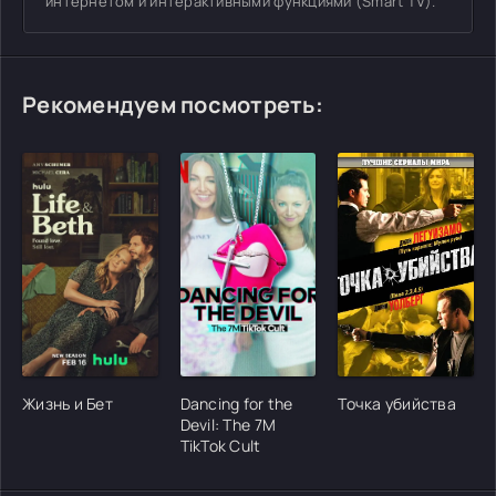
интернетом и интерактивными функциями (Smart TV).
Рекомендуем посмотреть:
[/xfgiven_cvh_poster_urlcvh_poster_url]
[/xfgiven_cvh_poster_urlcvh_poster_url]
[/xfgiven_cvh_poster
Жизнь и Бет
Dancing for the
Точка убийства
Devil: The 7M
TikTok Cult