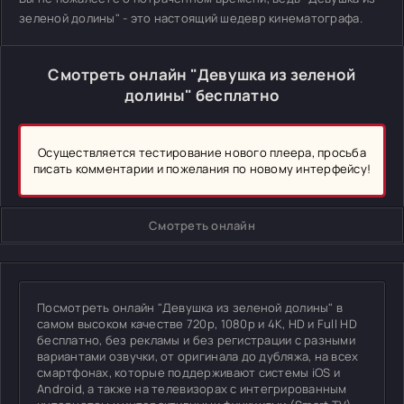
зеленой долины" - это настоящий шедевр кинематографа.
Смотреть онлайн "Девушка из зеленой
долины" бесплатно
Осуществляется тестирование нового плеера, просьба
писать комментарии и пожелания по новому интерфейсу!
Смотреть онлайн
Посмотреть онлайн "Девушка из зеленой долины" в
самом высоком качестве 720p, 1080p и 4K, HD и Full HD
бесплатно, без рекламы и без регистрации с разными
вариантами озвучки, от оригинала до дубляжа, на всех
смартфонах, которые поддерживают системы iOS и
Android, а также на телевизорах с интегрированным