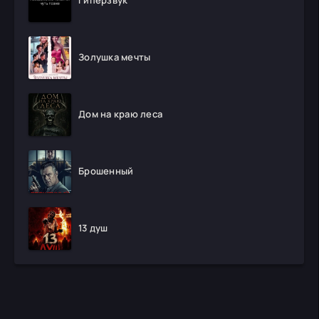
Гиперзвук
Золушка мечты
Дом на краю леса
Брошенный
13 душ