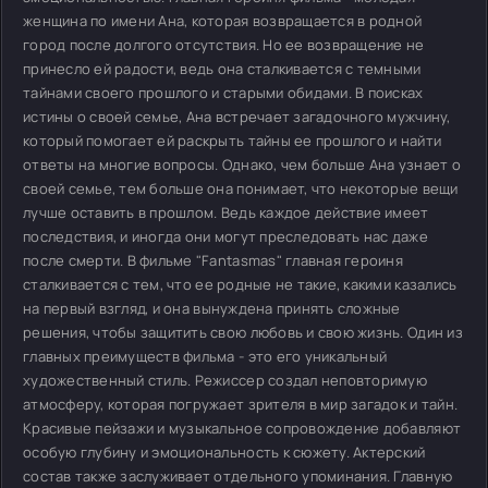
женщина по имени Ана, которая возвращается в родной
город после долгого отсутствия. Но ее возвращение не
принесло ей радости, ведь она сталкивается с темными
тайнами своего прошлого и старыми обидами. В поисках
истины о своей семье, Ана встречает загадочного мужчину,
который помогает ей раскрыть тайны ее прошлого и найти
ответы на многие вопросы. Однако, чем больше Ана узнает о
своей семье, тем больше она понимает, что некоторые вещи
лучше оставить в прошлом. Ведь каждое действие имеет
последствия, и иногда они могут преследовать нас даже
после смерти. В фильме "Fantasmas" главная героиня
сталкивается с тем, что ее родные не такие, какими казались
на первый взгляд, и она вынуждена принять сложные
решения, чтобы защитить свою любовь и свою жизнь. Один из
главных преимуществ фильма - это его уникальный
художественный стиль. Режиссер создал неповторимую
атмосферу, которая погружает зрителя в мир загадок и тайн.
Красивые пейзажи и музыкальное сопровождение добавляют
особую глубину и эмоциональность к сюжету. Актерский
состав также заслуживает отдельного упоминания. Главную