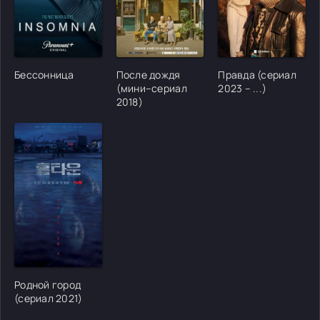
[/xfgiven_cvh_poster_urlcvh_poster_url]
[/xfgiven_cvh_poster_urlcvh_poster_url]
[/xfgiven_cvh_poster
Бессонница
После дождя
Правда (сериал
(мини–сериал
2023 – ...)
2018)
[/xfgiven_cvh_poster_urlcvh_poster_url]
Родной город
(сериал 2021)