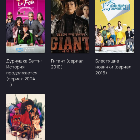
[/xfgiven_cvh_poster_urlcvh_poster_url]
[/xfgiven_cvh_poster_urlcvh_poster_url]
[/xfgiven_cvh_poster
Дурнушка Бетти:
Гигант (сериал
Блестящие
История
2010)
новички (сериал
продолжается
2016)
(сериал 2024 –
...)