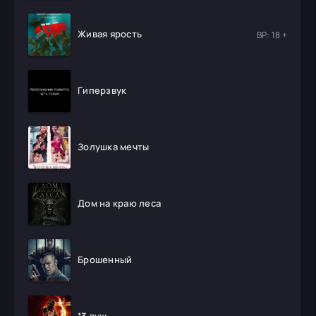
Живая ярость
ВР: 18 +
Гиперзвук
Золушка мечты
Дом на краю леса
Брошенный