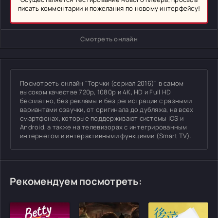
писать комментарии и пожелания по новому интерфейсу!
Смотреть онлайн
Посмотреть онлайн "Торчки (сериал 2016)" в самом
высоком качестве 720p, 1080p и 4K, HD и Full HD
бесплатно, без рекламы и без регистрации с разными
вариантами озвучки, от оригинала до дубляжа, на всех
смартфонах, которые поддерживают системы iOS и
Android, а также на телевизорах с интегрированным
интернетом и интерактивными функциями (Smart TV).
Рекомендуем посмотреть: