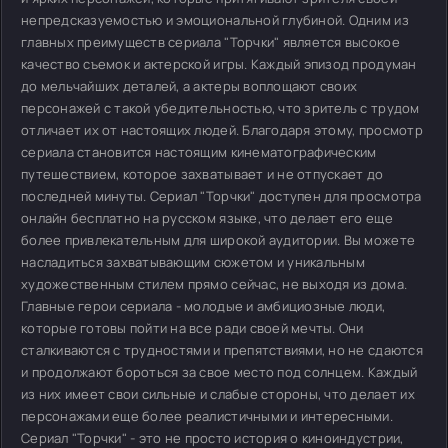
непредсказуемостью и эмоциональной глубиной. Одним из
главных преимуществ сериала "Торчки" является высокое
качество съемок и актерской игры. Каждый эпизод продуман
до мельчайших деталей, а актеры воплощают своих
персонажей с такой убедительностью, что зритель с трудом
отличает их от настоящих людей. Благодаря этому, просмотр
сериала становится настоящим кинематографическим
путешествием, которое захватывает и не отпускает до
последней минуты. Сериал "Торчки" доступен для просмотра
онлайн бесплатно на русском языке, что делает его еще
более привлекательным для широкой аудитории. Вы можете
насладиться захватывающим сюжетом и уникальным
художественным стилем прямо сейчас, не выходя из дома.
Главные герои сериала - молодые и амбициозные люди,
которые готовы пойти на все ради своей мечты. Они
сталкиваются с трудностями и препятствиями, но не сдаются
и продолжают бороться за свое место под солнцем. Каждый
из них имеет свои сильные и слабые стороны, что делает их
персонажами еще более реалистичными и интересными.
Сериал "Торчки" - это не просто история о киноиндустрии,