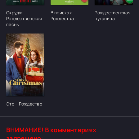
[/xfgiven_cvh_poster_urlcvh_poster_url]
[/xfgiven_cvh_poster_urlcvh_poster_url]
[/xfgiven_cvh_poster
Скрудж:
В поисках
Рождественская
Рождественская
Рождества
путаница
песнь
[/xfgiven_cvh_poster_urlcvh_poster_url]
Это – Рождество
ВНИМАНИЕ! В комментариях
запрещено: