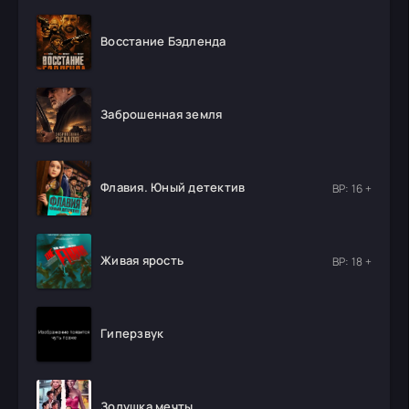
Восстание Бэдленда
Заброшенная земля
Флавия. Юный детектив
ВР: 16 +
Живая ярость
ВР: 18 +
Гиперзвук
Золушка мечты