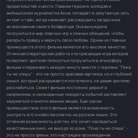
предательстве и мести. Главная героиня, молодая и
амбициозная журналистка Анна, попадает в запутанную сеть
интриг и тайн, когда начинает расследовать загадочное
исчезновение своего бойфренда. Она вынуждена
погрузиться в мир опасных игр и ложных обещаний, чтобы
раскрыть правду и вернуть свою любовь. Одним из главных
преимуществ этого фильма является его высокое качество.
Отличная операторская работа и потрясающая игра актеров
позволяют зрителю полностью погрузиться в атмосферу
фильма и переживать каждую минуту вместе с героями. "Пока
ты не спишь" - это не просто красивая картинка, но и глубокий
смысл, который раскрывается постепенно, не давая зрителю
расслабиться. Сюжет фильма постоянно держит в
напряжении, а неожиданные повороты событий заставляют
задуматься о многих важных вещах. Еще одним
преимуществом этого фильма является возможность
смотреть его онлайн бесплатно на русском языке. Это
отличная возможность для тех, кто хочет насладиться
качественным кино, не выходя из дома. "Пока ты не спишь" -
это не просто фильм, это настоящее произведение