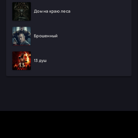
Дом на краю леса
Брошенный
13 душ