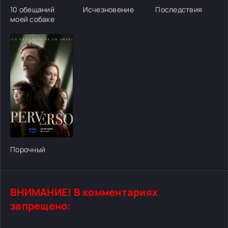
10 обещаний
Исчезновение
Последствия
моей собаке
[/xfgiven_cvh_poster_urlcvh_poster_url]
Порочный
ВНИМАНИЕ! В комментариях
запрещено: