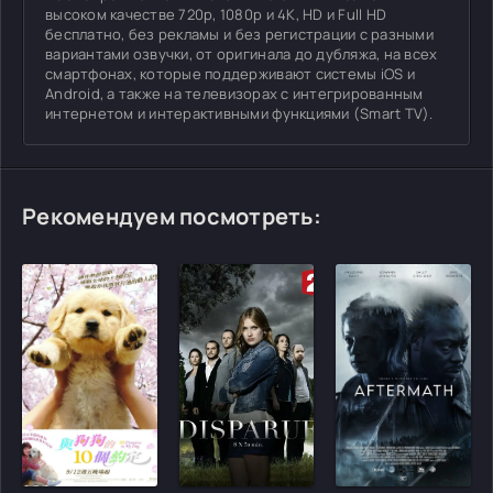
высоком качестве 720p, 1080p и 4K, HD и Full HD
бесплатно, без рекламы и без регистрации с разными
вариантами озвучки, от оригинала до дубляжа, на всех
смартфонах, которые поддерживают системы iOS и
Android, а также на телевизорах с интегрированным
интернетом и интерактивными функциями (Smart TV).
Рекомендуем посмотреть:
[/xfgiven_cvh_poster_urlcvh_poster_url]
[/xfgiven_cvh_poster_urlcvh_poster_url]
[/xfgiven_cvh_poster