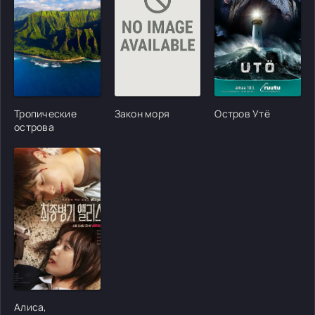
[/xfgiven_cvh_poster_urlcvh_poster_url]
[/xfgiven_cvh_poster_urlcvh_poster_url]
[/xfgiven_cvh_poster
Тропические
Закон моря
Остров Утё
острова
[/xfgiven_cvh_poster_urlcvh_poster_url]
Алиса,