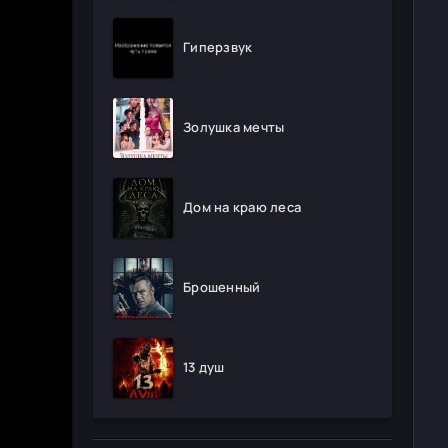
Гиперзвук
Золушка мечты
Дом на краю леса
Брошенный
13 душ