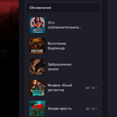
Обновления
Это
соблазнительное
безумие
Восстание
Бэдленда
Заброшенная
земля
Флавия. Юный
ВР: 16 +
детектив
Живая ярость
ВР: 18 +