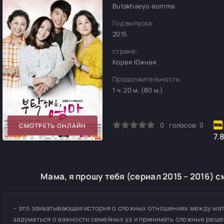
Butakhaeyo eomma
Год выпуска:
2015
страна:
Корея Южная
Продолжительность:
1 ч. 20 м. (80 м.)
0
1
2
3
4
5
0
голосов:
0
СМОТРЕТЬ ОНЛАЙН
7.
Мама, я прошу тебя (сериал 2015 – 2016) 
– это захватывающая история о сложных отношениях между мат
задуматься о важности семейных уз и принимать сложные реше