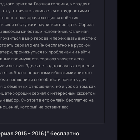
дного зрителя. Главная героиня, молодая и
 отсутствия и сталкивается с трудностями в
остепенно разворачивающиеся события
 свои поступки и научиться прощать. Сериал
 и высоким качеством исполнения. Отличная
грузиться в мир героев и переживать вместе с
треть сериал онлайн бесплатно на русском
атери, проникнуться их проблемами и найти
авных преимуществ сериала является его
и и детьми. Здесь нет однозначных героев и
лает их более реальными и близкими зрителю.
 теме прощения и способности принять друг
я о семейных отношениях, но и урок о том, как
вы ищете хороший сериал с интересным сюжетом
чный выбор. Смотрите его онлайн бесплатно на
ношений, который не оставит вас
риал 2015 – 2016)" бесплатно