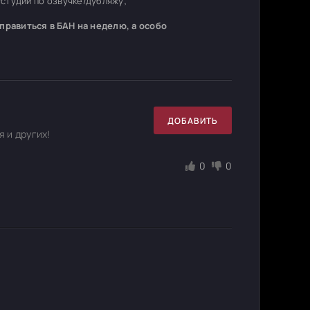
студий по озвучке/дубляжу;
равиться в БАН на неделю, а особо
ДОБАВИТЬ
 и других!
0
0