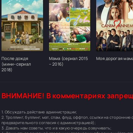
[/xfgiven_cvh_poster_urlcvh_poster_url]
[/xfgiven_cvh_poster_urlcvh_poster_url]
[/xfgiven_cvh_pos
После дождя
Мама (сериал 2015
Моя дорогая мам
(мини–сериал
– 2016)
2018)
ВНИМАНИЕ! В комментариях запрещ
1. Обсуждать действие администрации;
2. Троллинг, буллинг, мат, спам, флуд, оффтоп, ссылки на сторонние
предварительного согласия с администрацией);
3. Давать нам советы, что и в какую очередь озвучивать;