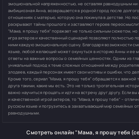
эмоциональной напряженностью, не оставляя равнодушным ни о
амбициозная Анна, возвращается в родной город после долгого
отношениях с матерью, которую она покинула в детстве. Но п
раскрывают тайны прошлого и заставляют героев переосмыслить
"Мама, я прошу тебя" поражает не только сильным сюжетом, но
игра актеров и качественный сценарий позволяют полностью по
ними каждую эмоциональную сцену. Благодаря возможности смо
языке, любой желающий может окунуться в историю Анны и ее м
ответы на важные вопросы о семейных ценностях. Одним из гл
уникальный подход к теме сложных отношений между родителям
злодеев, каждый персонаж имеет свои мотивы и ошибки, что де
Кроме того, сериал "Мама, я прошу тебя" обращается к важной
друга такими, какие мы есть. Это не только трогательная истори
важно научиться прощать и идти на встречу друг другу. Если 
и качественной игрой актеров, то "Мама, я прошу тебя" – отли
русском языке и погрузитесь в захватывающий мир семейных от
равнодушными.
Смотреть онлайн "Мама, я прошу тебя (се