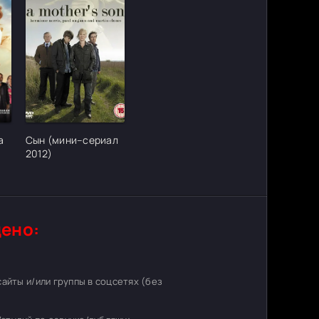
ter_urlcvh_poster_url]
[/xfgiven_cvh_poster_urlcvh_poster_url]
а
Сын (мини–сериал
2012)
ено:
 сайты и/или группы в соцсетях (без