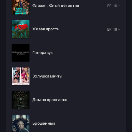
Флавия. Юный детектив
ВР: 16 +
Живая ярость
ВР: 18 +
Гиперзвук
Золушка мечты
Дом на краю леса
Брошенный