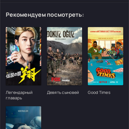
Рекомендуем посмотреть:
[/xfgiven_cvh_poster_urlcvh_poster_url]
[/xfgiven_cvh_poster_urlcvh_poster_url]
[/xfgiven_cvh_poster
Легендарный
Девять сыновей
Good Times
главарь