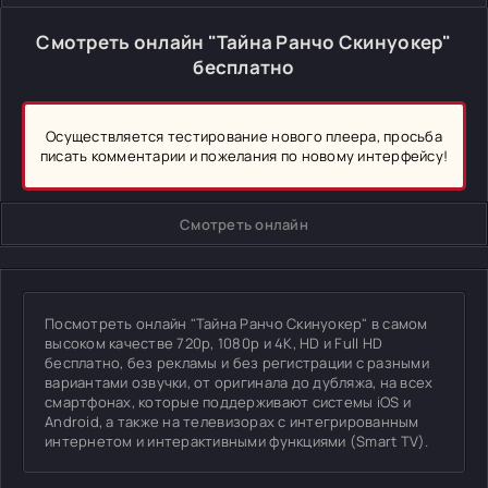
Смотреть онлайн "Тайна Ранчо Скинуокер"
бесплатно
Осуществляется тестирование нового плеера, просьба
писать комментарии и пожелания по новому интерфейсу!
Смотреть онлайн
Посмотреть онлайн "Тайна Ранчо Скинуокер" в самом
высоком качестве 720p, 1080p и 4K, HD и Full HD
бесплатно, без рекламы и без регистрации с разными
вариантами озвучки, от оригинала до дубляжа, на всех
смартфонах, которые поддерживают системы iOS и
Android, а также на телевизорах с интегрированным
интернетом и интерактивными функциями (Smart TV).