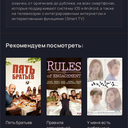
озвучки, от оригинала до дубляжа, на всех смартфонах,
которые поддерживают системы iOS и Android, а также
на телевизорах с интегрированным интернетом и
интерактивными функциями (Smart TV).
Рекомендуем посмотреть:
[/xfgiven_cvh_poster_urlcvh_poster_url]
[/xfgiven_cvh_poster_urlcvh_poster_url]
[/xfgiven_cvh_poster
Пять братьев
Правила
У меня есть
совместной
любовница