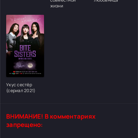
жизни
[/xfgiven_cvh_poster_urlcvh_poster_url]
Укус сестёр
(сериал 2021)
ВНИМАНИЕ! В комментариях
запрещено: