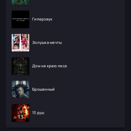
Гиперзвук
Золушка мечты
Дом на краю леса
Брошенный
13 душ