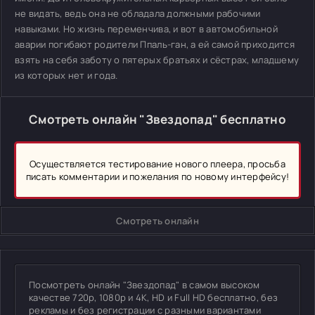
не видать, ведь она не обладала должными рабочими
навыками. Но жизнь переменчива, и вот в автомобильной
аварии погибают родители Ппаль-ган, а ей самой приходится
взять на себя заботу о пятерых братьях и сёстрах, младшему
из которых нет и года.
Смотреть онлайн "Звездопад" бесплатно
Осуществляется тестирование нового плеера, просьба
писать комментарии и пожелания по новому интерфейсу!
Смотреть онлайн
Посмотреть онлайн "Звездопад" в самом высоком
качестве 720p, 1080p и 4K, HD и Full HD бесплатно, без
рекламы и без регистрации с разными вариантами