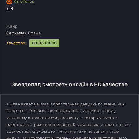
7.9
Жанр:
Сериалы
/
Драма
Качество:
BDRIP 1080P
Звездопад смотреть онлайн в HD качестве
Жила на свете милая и обаятельная девушка по имени Чин
Ппаль-ган. Она была неравнодушна к моде и к одному
молодому и талантливому адвокату, с которым вместе
работала в страховой компании. К сожалению, за все пять лет
совместной службы этот мужчина так и не запомнил её
имени. Да и головокружительных карьерных высот ей было