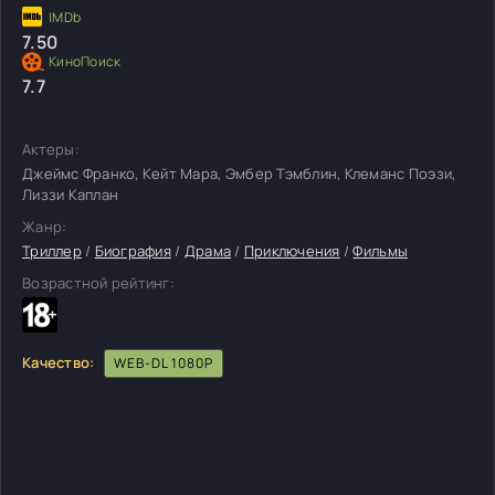
7.50
7.7
Актеры:
Джеймс Франко, Кейт Мара, Эмбер Тэмблин, Клеманс Поэзи,
Лиззи Каплан
Жанр:
Триллер
/
Биография
/
Драма
/
Приключения
/
Фильмы
Возрастной рейтинг:
Качество:
WEB-DL 1080P