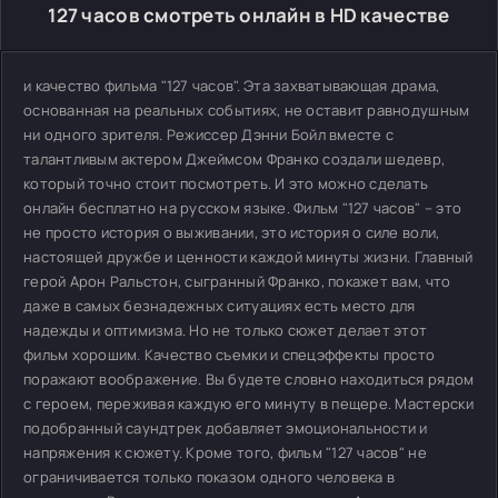
127 часов смотреть онлайн в HD качестве
и качество фильма "127 часов". Эта захватывающая драма,
основанная на реальных событиях, не оставит равнодушным
ни одного зрителя. Режиссер Дэнни Бойл вместе с
талантливым актером Джеймсом Франко создали шедевр,
который точно стоит посмотреть. И это можно сделать
онлайн бесплатно на русском языке. Фильм "127 часов" – это
не просто история о выживании, это история о силе воли,
настоящей дружбе и ценности каждой минуты жизни. Главный
герой Арон Ральстон, сыгранный Франко, покажет вам, что
даже в самых безнадежных ситуациях есть место для
надежды и оптимизма. Но не только сюжет делает этот
фильм хорошим. Качество съемки и спецэффекты просто
поражают воображение. Вы будете словно находиться рядом
с героем, переживая каждую его минуту в пещере. Мастерски
подобранный саундтрек добавляет эмоциональности и
напряжения к сюжету. Кроме того, фильм "127 часов" не
ограничивается только показом одного человека в