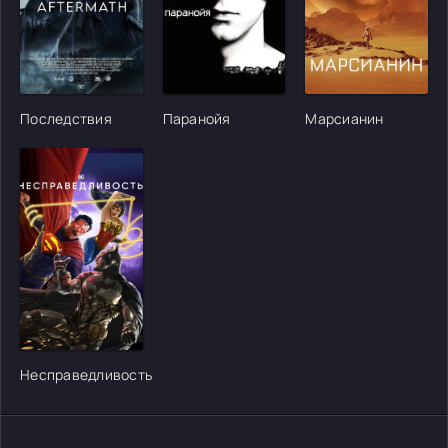
[/xfgiven_cvh_poster_urlcvh_poster_url]
[/xfgiven_cvh_poster_urlcvh_poster_url]
[/xfgiven_cvh_poster
Последствия
Паранойя
Марсианин
[/xfgiven_cvh_poster_urlcvh_poster_url]
Несправедливость