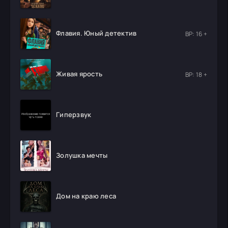
Флавия. Юный детектив
ВР: 16 +
Живая ярость
ВР: 18 +
Гиперзвук
Золушка мечты
Дом на краю леса