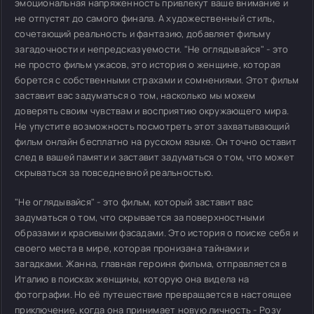
эмоциональная напряженность привлекут ваше внимание и
не отпустят до самого финала. А художественный стиль,
сочетающий реальность и фантазию, добавляет фильму
загадочности и непредсказуемости. "Не оглядывайся" - это
не просто фильм ужасов, это история о женщине, которая
борется с собственными страхами и сомнениями. Этот фильм
заставит вас задуматься о том, насколько мы можем
доверять своим чувствам и восприятию окружающего мира.
Не упустите возможность посмотреть этот захватывающий
фильм онлайн бесплатно на русском языке. Он точно оставит
след в вашей памяти и заставит задуматься о том, что может
скрываться за повседневной реальностью.
"Не оглядывайся" - это фильм, который заставит вас
задуматься о том, что скрывается за поверхностными
образами и красивыми фасадами. Это история о поиске себя и
своего места в мире, которая пронизана тайнами и
загадками. Жанна, главная героиня фильма, отправляется в
Италию в поисках женщины, которую она видела на
фотографии. Но её путешествие превращается в настоящее
приключение, когда она принимает новую личность - Розу