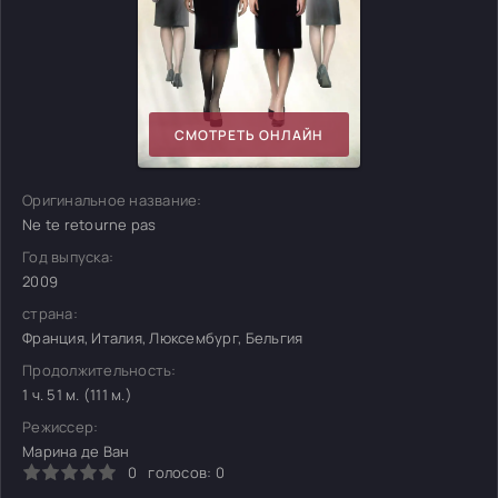
СМОТРЕТЬ ОНЛАЙН
Оригинальное название:
Ne te retourne pas
Год выпуска:
2009
страна:
Франция, Италия, Люксембург, Бельгия
Продолжительность:
1 ч. 51 м. (111 м.)
Режиссер:
Марина де Ван
0
голосов:
0