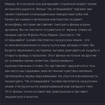
Марию. В этой роли она раскрывает странный секрет своей
истинной сущности. Фильм "Не оглядывайся" поразит вас
своей глубиной и неожиданными поворотами событий.
Качество съемки и актерское мастерство создают
атмосферу, которая заставляет смотреть фильм в одно
дыхание. Вы не сможете оторваться от экрана, следя за
каждым шагом Жанны-Розы Марии. Смотреть "Не
оглядывайся" онлайн бесплатно на русском языке - это
отличная возможность окунуться в мир загадок и тайн. Вы
будете переживать за героев, пытаясь разгадать их судьбы и
открыть правду о прошлом. Этот фильм не похож на другие -
он уникален своим сюжетом, персонажами и
художественным стилем. Он заставляет задуматься о том,
как часто мы скрываем свои истинные чувства и желания,
притворяясь перед окружающими. Не упустите возможность
посмотреть "Не оглядывайся" онлайн бесплатно на русском
языке и погрузиться в захватывающий мир загадок и тайн.
Этот фильм точно оставит вас довольными и заставит
задуматься о многом.