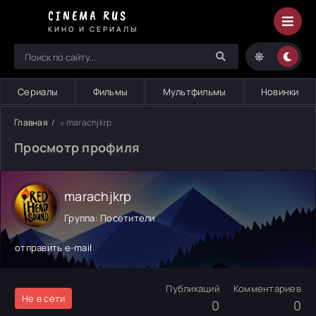
CINEMA RUS
КИНО И СЕРИАЛЫ
Сериалы
Фильмы
Мультфильмы
Новинки
Главная
» marachjkrp
Просмотр профиля
marachjkrp
Группа: Посетители
отправить e-mail
Публикаций
Комментариев
Не в сети
0
0