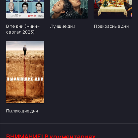
[/xfgiven_cvh_poster_urlcvh_poster_url]
[/xfgiven_cvh_poster_urlcvh_poster_url]
[/xfgiven_cvh_poster
В те дни (мини–
Лучшие дни
Прекрасные дни
сериал 2023)
[/xfgiven_cvh_poster_urlcvh_poster_url]
Пылающие дни
ВНИМАНИЕ! В комментариях