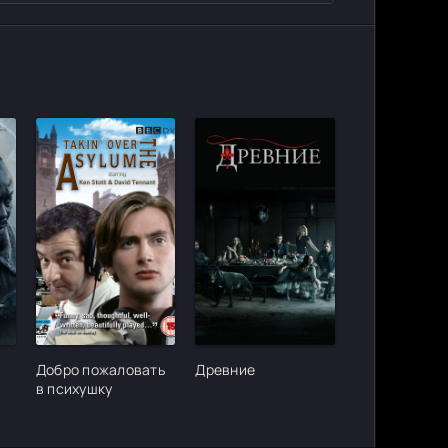
ter_urlcvh_poster_url]
[/xfgiven_cvh_poster_urlcvh_poster_url]
[/xfgiven_cvh_poster_urlcvh_poster_
Добро пожаловать
Древние
в психушку