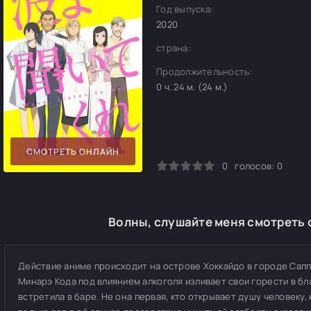
Год выпуска:
2020
страна:
Продолжительность:
0 ч. 24 м. (24 м.)
СМОТРЕТЬ ОНЛАЙН
0
1
2
3
4
5
0
голосов:
0
Волны, слушайте меня смотреть 
Действие аниме происходит на острове Хоккайдо в городе Сап
Минарэ Кода под влиянием алкоголя изливает свои горести в б
встретила в баре. Не она первая, кто открывает душу человеку,