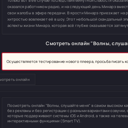
только вот в её случае последствия минутной слабости оказал
оказался работником радио, и на следующий день Минарэ вмес
свои жалобы в эфире передачи. В ярости Минарэ приезжает на 
хитростью вовлекает её в шоу. Этот небольшой скандальный э
аспекты жизни Минарэ, которая всё глубже оказывается затяну
Смотреть онлайн "Волны, слуша
Осуществляется тестирование нового плеера, просьба писать 
мотреть онлайн
Посмотреть онлайн "Волны, слушайте меня" в самом высоком каче
без рекламы и без регистрации с разными вариантами озвучки, 
которые поддерживают системы iOS и Android, а также на теле
интерактивными функциями (Smart TV).