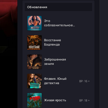
Обновления
Это
соблазнительное
безумие
Восстание
Бэдленда
Заброшенная
земля
Флавия. Юный
ВР: 16 +
детектив
Живая ярость
ВР: 18 +