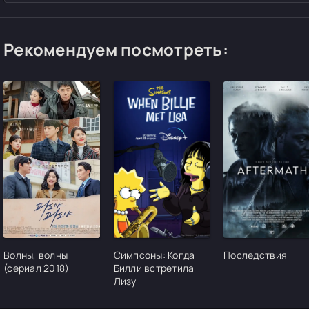
Рекомендуем посмотреть:
[/xfgiven_cvh_poster_urlcvh_poster_url]
[/xfgiven_cvh_poster_urlcvh_poster_url]
[/xfgiven_cvh_pos
Волны, волны
Симпсоны: Когда
Последствия
(сериал 2018)
Билли встретила
Лизу