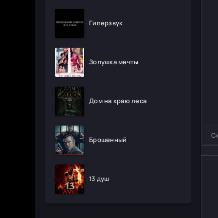
Гиперзвук
Золушка мечты
Дом на краю леса
С
Брошенный
13 душ