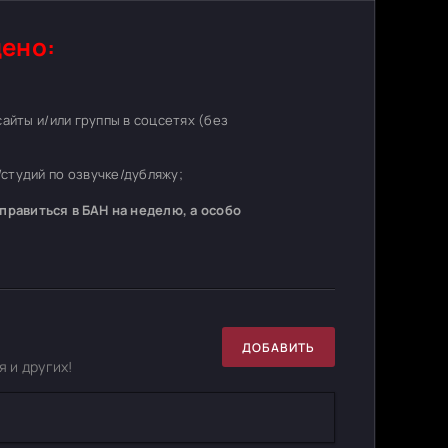
ено:
 сайты и/или группы в соцсетях (без
студий по озвучке/дубляжу;
равиться в БАН на неделю, а особо
ДОБАВИТЬ
 и других!