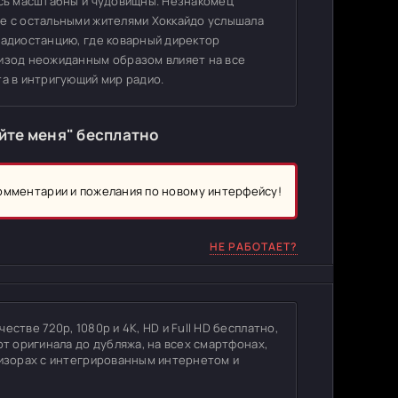
ись масштабны и чудовищны. Незнакомец
те с остальными жителями Хоккайдо услышала
радиостанцию, где коварный директор
пизод неожиданным образом влияет на все
та в интригующий мир радио.
йте меня" бесплатно
комментарии и пожелания по новому интерфейсу!
НЕ РАБОТАЕТ?
стве 720p, 1080p и 4K, HD и Full HD бесплатно,
от оригинала до дубляжа, на всех смартфонах,
визорах с интегрированным интернетом и