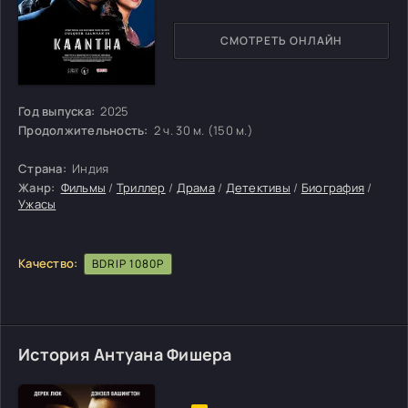
СМОТРЕТЬ ОНЛАЙН
Год выпуска:
2025
Продолжительность:
2 ч. 30 м. (150 м.)
Страна:
Индия
Жанр:
Фильмы
/
Триллер
/
Драма
/
Детективы
/
Биография
/
Ужасы
Качество:
BDRIP 1080P
История Антуана Фишера