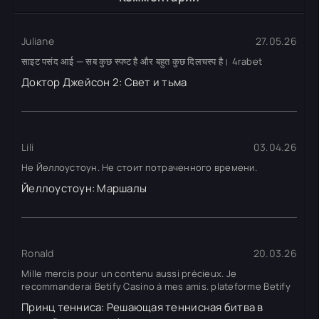
Juliane
27.05.26
साइट पसंद आई — सब कुछ स्पष्ट है और बहुत कुछ दिलचस्प है। 4rabet
Доктор Джейсон 2: Свет и тьма
Lili
03.04.26
Не Йеллоустоун. Не стоит потраченного времени.
Йеллоустоун: Маршалы
Ronald
20.03.26
Mille mercis pour un contenu aussi précieux. Je
recommanderai Betify Casino à mes amis. plateforme Betify
Принц тенниса: Решающая теннисная битва в