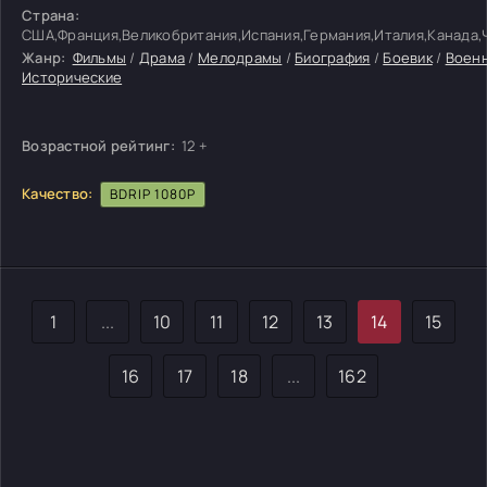
Страна:
США,Франция,Великобритания,Испания,Германия,Италия,Канада,
Жанр:
Фильмы
/
Драма
/
Мелодрамы
/
Биография
/
Боевик
/
Воен
Исторические
Возрастной рейтинг:
12 +
Качество:
BDRIP 1080P
1
...
10
11
12
13
14
15
16
17
18
...
162