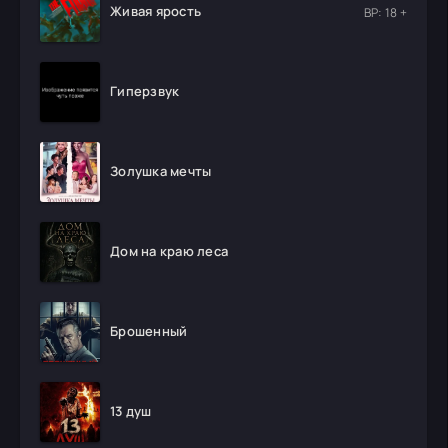
Живая ярость
ВР: 18 +
Гиперзвук
Золушка мечты
Дом на краю леса
Брошенный
13 душ