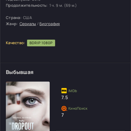
Продолжительность:
1 ч. 9 м. (69 м.)
Страна:
США
Жанр:
Сериалы
/
Биография
Качество:
BDRIP 1080P
Выбывшая
7.5
7