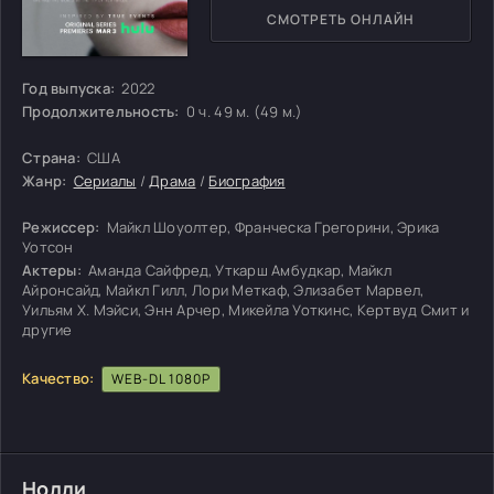
СМОТРЕТЬ ОНЛАЙН
Год выпуска:
2022
Продолжительность:
0 ч. 49 м. (49 м.)
Страна:
США
Жанр:
Сериалы
/
Драма
/
Биография
Режиссер:
Майкл Шоуолтер, Франческа Грегорини, Эрика
Уотсон
Актеры:
Аманда Сайфред, Уткарш Амбудкар, Майкл
Айронсайд, Майкл Гилл, Лори Меткаф, Элизабет Марвел,
Уильям Х. Мэйси, Энн Арчер, Микейла Уоткинс, Кертвуд Смит и
другие
Качество:
WEB-DL 1080P
Нолли