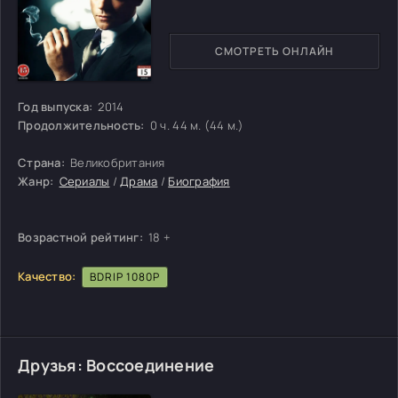
СМОТРЕТЬ ОНЛАЙН
Год выпуска:
2014
Продолжительность:
0 ч. 44 м. (44 м.)
Страна:
Великобритания
Жанр:
Сериалы
/
Драма
/
Биография
Возрастной рейтинг:
18 +
Качество:
BDRIP 1080P
Друзья: Воссоединение