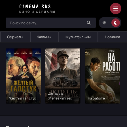
Биография
CINEMA RUS
-
КИНО И СЕРИАЛЫ
смотрите
онлайн
на
Cinema
Сериалы
Фильмы
Мультфильмы
Новинки
Rus
Де Голль:
Жёлтый галстук
Железный век
На работе