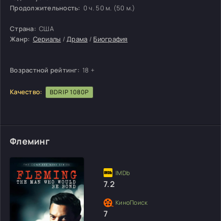
Продолжительность:
0 ч. 50 м. (50 м.)
Страна:
США
Жанр:
Сериалы
/
Драма
/
Биография
Возрастной рейтинг:
18 +
Качество:
BDRIP 1080P
Флеминг
7.2
7