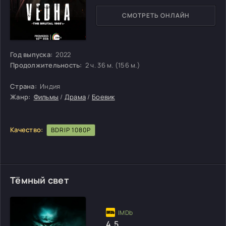
СМОТРЕТЬ ОНЛАЙН
Год выпуска:
2022
Продолжительность:
2 ч. 36 м. (156 м.)
Страна:
Индия
Жанр:
Фильмы
/
Драма
/
Боевик
Качество:
BDRIP 1080P
Тёмный свет
4.5