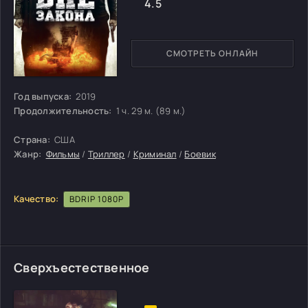
4.5
СМОТРЕТЬ ОНЛАЙН
Год выпуска:
2019
Продолжительность:
1 ч. 29 м. (89 м.)
Страна:
США
Жанр:
Фильмы
/
Триллер
/
Криминал
/
Боевик
Качество:
BDRIP 1080P
Сверхъестественное