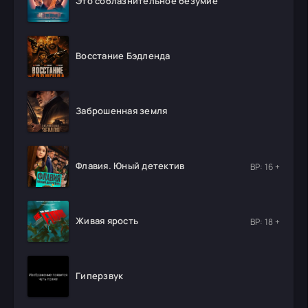
Это соблазнительное безумие
Восстание Бэдленда
Заброшенная земля
Флавия. Юный детектив
ВР: 16 +
Живая ярость
ВР: 18 +
Гиперзвук