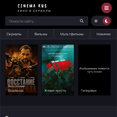
Боевик
CINEMA RUS
-
КИНО И СЕРИАЛЫ
смотрите
онлайн
на
Cinema
Сериалы
Фильмы
Мультфильмы
Новинки
Rus
Восстание
Бэдленда
Живая ярость
Гиперзвук