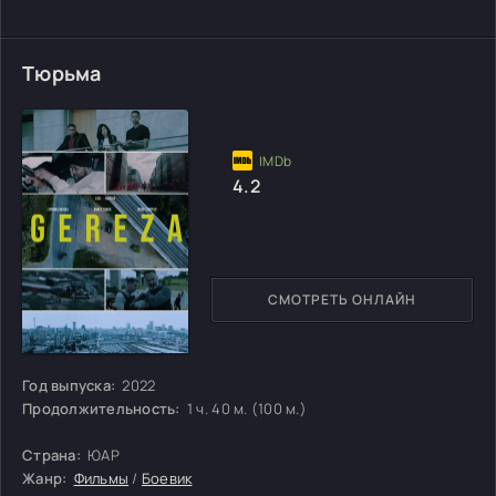
Тюрьма
4.2
СМОТРЕТЬ ОНЛАЙН
Год выпуска:
2022
Продолжительность:
1 ч. 40 м. (100 м.)
Страна:
ЮАР
Жанр:
Фильмы
/
Боевик