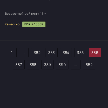
Возрастной рейтинг:
18 +
Качество:
BDRIP 1080P
1
...
382
383
384
385
386
387
388
389
390
...
652