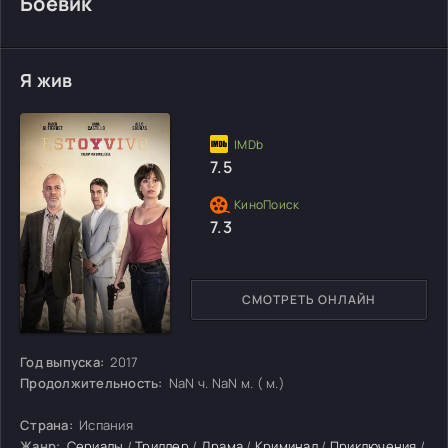
Боевик
Я жив
7.5
7.3
СМОТРЕТЬ ОНЛАЙН
Год выпуска:
2017
Продолжительность:
NaN ч. NaN м. ( м.)
Страна:
Испания
Жанр:
Сериалы
/
Триллер
/
Драма
/
Криминал
/
Приключения
/