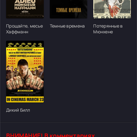
[/xfgiven_cvh_poster_urlcvh_poster_url]
[/xfgiven_cvh_poster_urlcvh_poster_url]
[/xfgiven_cvh_poster
Прощайте, месье
Темные времена
Потерянные в
Хаффманн
Мюнхене
[/xfgiven_cvh_poster_urlcvh_poster_url]
Дикий Билл
ВНИМАНИЕ! В комментариях