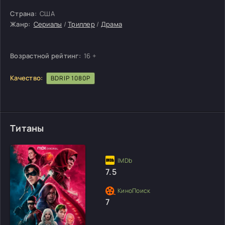
Страна:
США
Жанр:
Сериалы
/
Триллер
/
Драма
Возрастной рейтинг:
16 +
Качество:
BDRIP 1080P
Титаны
7.5
7