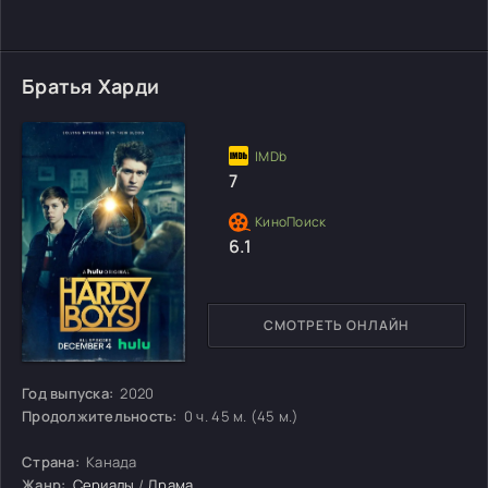
Братья Харди
7
6.1
СМОТРЕТЬ ОНЛАЙН
Год выпуска:
2020
Продолжительность:
0 ч. 45 м. (45 м.)
Страна:
Канада
Жанр:
Сериалы
/
Драма