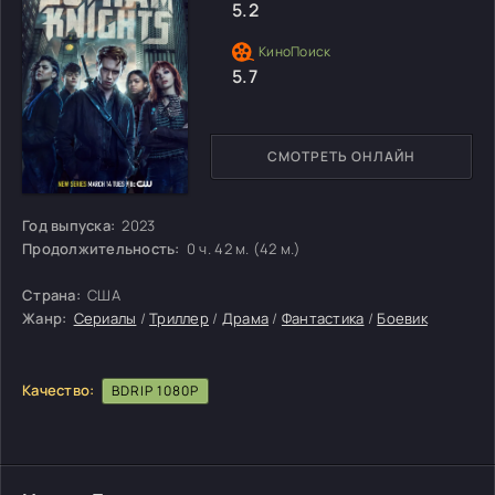
5.2
5.7
СМОТРЕТЬ ОНЛАЙН
Год выпуска:
2023
Продолжительность:
0 ч. 42 м. (42 м.)
Страна:
США
Жанр:
Сериалы
/
Триллер
/
Драма
/
Фантастика
/
Боевик
Качество:
BDRIP 1080P