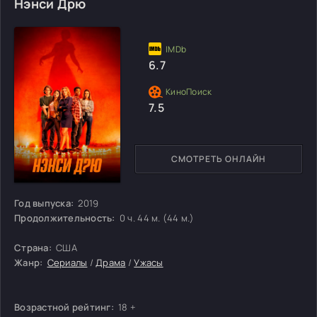
Нэнси Дрю
6.7
7.5
СМОТРЕТЬ ОНЛАЙН
Год выпуска:
2019
Продолжительность:
0 ч. 44 м. (44 м.)
Страна:
США
Жанр:
Сериалы
/
Драма
/
Ужасы
Возрастной рейтинг:
18 +