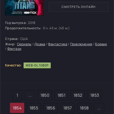
СМОТРЕТЬ ОНЛАЙН
Год выпуска:
2018
Продолжительность:
0 ч. 45 м. (45 м.)
Страна:
США
Жанр:
Сериалы
/
Драма
/
Фантастика
/
Приключения
/
Боевик
/
Фэнтези
Качество:
WEB-DL 1080P
1
...
1850
1851
1852
1853
1854
1855
1856
1857
1858
...