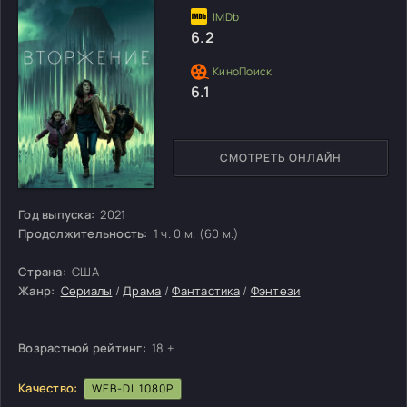
6.2
6.1
СМОТРЕТЬ ОНЛАЙН
Год выпуска:
2021
Продолжительность:
1 ч. 0 м. (60 м.)
Страна:
США
Жанр:
Сериалы
/
Драма
/
Фантастика
/
Фэнтези
Возрастной рейтинг:
18 +
Качество:
WEB-DL 1080P