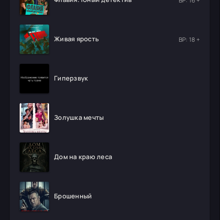
ВР: 16 +
Живая ярость
ВР: 18 +
Гиперзвук
Золушка мечты
Дом на краю леса
Брошенный