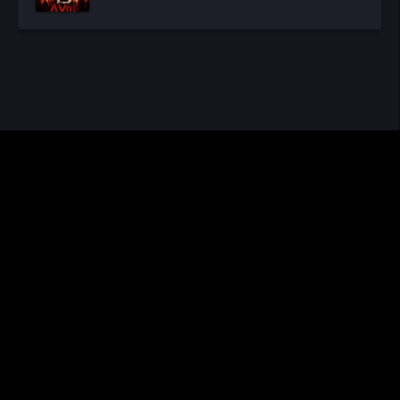
CINEMA RUS
КИНО И СЕРИАЛЫ
Видео получены из открытых источников, если вы обнаружите