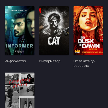
[/xfgiven_cvh_poster_urlcvh_poster_url]
[/xfgiven_cvh_poster_urlcvh_poster_url]
[/xfgiven_cvh_poster
Информатор
Информатор
От заката до
рассвета