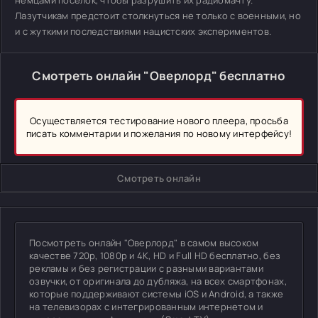
немцами посёлок, чтобы разрушить их радиомачту.
Лазутчикам предстоит столкнуться не только с военными, но
и с жуткими последствиями нацистских экспериментов.
Смотреть онлайн "Оверлорд" бесплатно
Осуществляется тестирование нового плеера, просьба
писать комментарии и пожелания по новому интерфейсу!
Смотреть онлайн
Посмотреть онлайн "Оверлорд" в самом высоком
качестве 720p, 1080p и 4K, HD и Full HD бесплатно, без
рекламы и без регистрации с разными вариантами
озвучки, от оригинала до дубляжа, на всех смартфонах,
которые поддерживают системы iOS и Android, а также
на телевизорах с интегрированным интернетом и