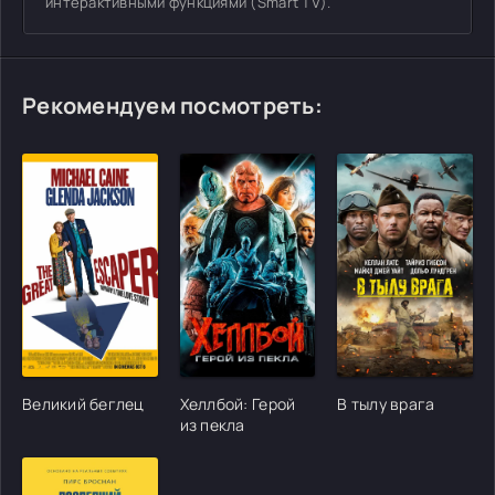
интерактивными функциями (Smart TV).
Рекомендуем посмотреть:
[/xfgiven_cvh_poster_urlcvh_poster_url]
[/xfgiven_cvh_poster_urlcvh_poster_url]
[/xfgiven_cvh_poster
Великий беглец
Хеллбой: Герой
В тылу врага
из пекла