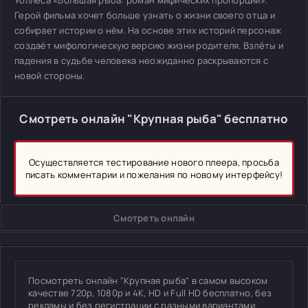
Уоллеса «Большая рыба: роман мифических пропорций».
Герой фильма хочет больше узнать о жизни своего отца и
собирает истории о нём. На основе этих историй персонаж
создаёт мифологическую версию жизни родителя. Взлёты и
падения в судьбе человека неожиданно раскрываются с
новой стороны.
Смотреть онлайн "Крупная рыба" бесплатно
Осуществляется тестирование нового плеера, просьба
писать комментарии и пожелания по новому интерфейсу!
Смотреть онлайн
Посмотреть онлайн "Крупная рыба" в самом высоком
качестве 720p, 1080p и 4K, HD и Full HD бесплатно, без
рекламы и без регистрации с разными вариантами