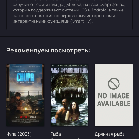
озвучки, от оригинала до дубляжа, на всех смартфонах,
которые поддерживают системы iOS и Android, а также
на телевизорах с интегрированным интернетом и
интерактивными функциями (Smart TV).
Рекомендуем посмотреть:
[/xfgiven_cvh_poster_urlcvh_poster_url]
[/xfgiven_cvh_poster_urlcvh_poster_url]
[/xfgiven_cvh_poster
Чупа (2023)
Рыба
Дрянная рыба