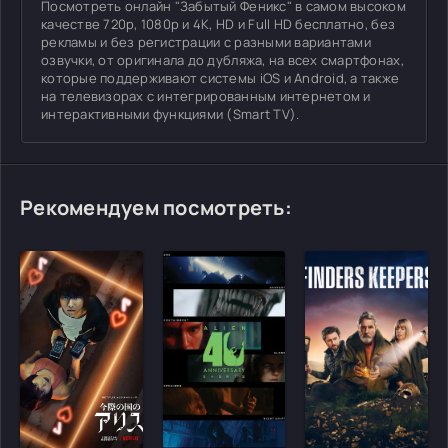
Посмотреть онлайн "Забытый Феникс" в самом высоком
качестве 720p, 1080p и 4K, HD и Full HD бесплатно, без
рекламы и без регистрации с разными вариантами
озвучки, от оригинала до дубляжа, на всех смартфонах,
которые поддерживают системы iOS и Android, а также
на телевизорах с интегрированным интернетом и
интерактивными функциями (Smart TV).
Рекомендуем посмотреть:
[/xfgiven_cvh_poster_urlcvh_poster_url]
[/xfgiven_cvh_poster_urlcvh_poster_url]
[/xfgiven_cvh_poster