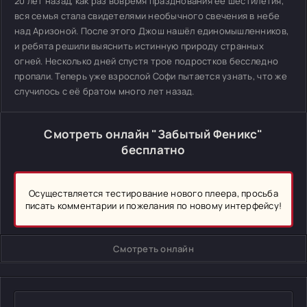
20 лет назад, как раз вовремя празднования её шестилетия,
вся семья стала свидетелями необычного свечения в небе
над Аризоной. После этого Джош нашёл единомышленников,
и ребята решили выяснить истинную природу странных
огней. Несколько дней спустя трое подростков бесследно
пропали. Теперь уже взрослой Софи пытается узнать, что же
случилось с её братом много лет назад.
Смотреть онлайн "Забытый Феникс"
бесплатно
Осуществляется тестирование нового плеера, просьба
писать комментарии и пожелания по новому интерфейсу!
Смотреть онлайн