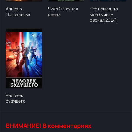
Алиса в
Чужой: Ночная
Что нашел, то
Пограничье
смена
мое (мини–
сериал 2024)
[/xfgiven_cvh_poster_urlcvh_poster_url]
Человек
будущего
ВНИМАНИЕ! В комментариях