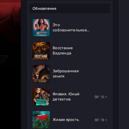
Обновления
Это
соблазнительное
безумие
Восстание
Бэдленда
Заброшенная
земля
Флавия. Юный
ВР: 16 +
детектив
Живая ярость
ВР: 18 +