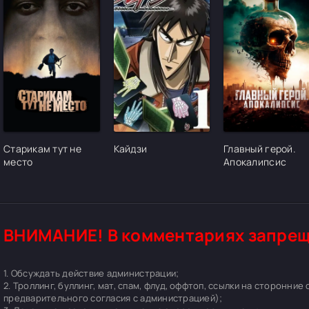
[/xfgiven_cvh_poster_urlcvh_poster_url]
[/xfgiven_cvh_poster_urlcvh_poster_url]
[/xfgiven_cvh_pos
Старикам тут не
Кайдзи
Главный герой.
место
Апокалипсис
ВНИМАНИЕ! В комментариях запрещ
1. Обсуждать действие администрации;
2. Троллинг, буллинг, мат, спам, флуд, оффтоп, ссылки на сторонние
предварительного согласия с администрацией);