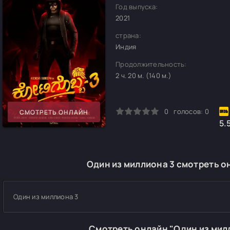
Год выпуска:
2021
страна:
Индия
Продолжительность:
2 ч. 20 м. (140 м.)
0
1
2
3
4
5
0
голосов:
0
СМОТРЕТЬ ОНЛАЙН
5.
Один из миллиона 3 смотреть о
Один из миллиона 3
Смотреть онлайн "Один из мил