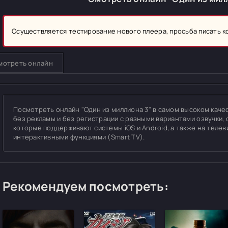
Осуществляется тестирование нового плеера, просьба писать 
мотреть онлайн
Посмотреть онлайн "Один из миллиона 3" в самом высоком качест
без рекламы и без регистрации с разными вариантами озвучки, 
которые поддерживают системы iOS и Android, а также на теле
интерактивными функциями (Smart TV).
Рекомендуем посмотреть: