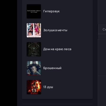
Гиперзвук
С
Золушка мечты
Дом на краю леса
Брошенный
13 душ