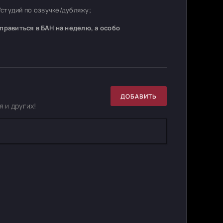
студий по озвучке/дубляжу;
равиться в БАН на неделю, а особо
ДОБАВИТЬ
 и других!