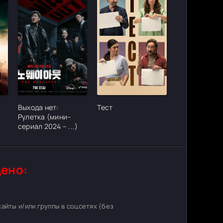
ter_urlcvh_poster_url]
[/xfgiven_cvh_poster_urlcvh_poster_url]
[/xfgiven_cvh_poster_urlcvh_poster_
Выхода нет:
Тест
Рулетка (мини–
сериал 2024 – ...)
ено:
 сайты и/или группы в соцсетях (без