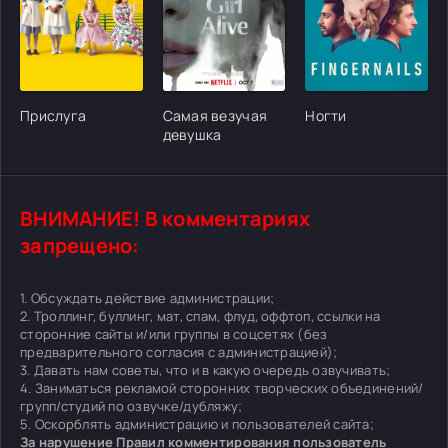
[/xfgiven_cvh_poster_urlcvh_poster_url]
[/xfgiven_cvh_poster_urlcvh_poster_url]
[/xfgiven_cvh_poster
Прислуга
Самая везучая
Ногти
девушка
ВНИМАНИЕ! В комментариях
запрещено:
1. Обсуждать действие администрации;
2. Троллинг, буллинг, мат, спам, флуд, оффтоп, ссылки на
сторонние сайты и/или группы в соцсетях (без
предварительного согласия с администрацией);
3. Давать нам советы, что и в какую очередь озвучивать;
4. Заниматься рекламой сторонних творческих объединений/
групп/студий по озвучке/дубляжу;
5. Оскорблять администрацию и пользователей сайта;
За нарушение Правил комментирования пользователь