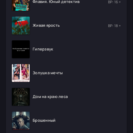
Флавия. Юный детектив
ВР: 16 +
Живая ярость
ВР: 18 +
Гиперзвук
Золушка мечты
Дом на краю леса
Брошенный