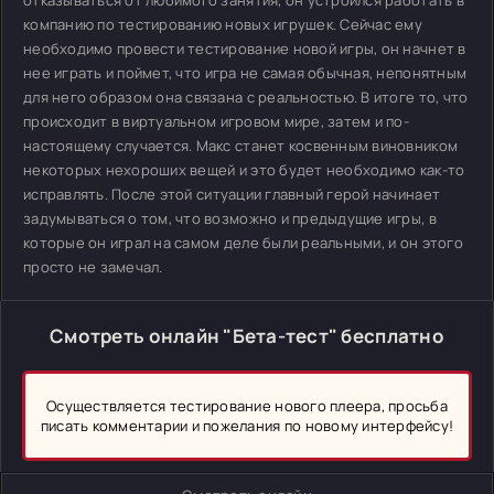
отказываться от любимого занятия, он устроился работать в
компанию по тестированию новых игрушек. Сейчас ему
необходимо провести тестирование новой игры, он начнет в
нее играть и поймет, что игра не самая обычная, непонятным
для него образом она связана с реальностью. В итоге то, что
происходит в виртуальном игровом мире, затем и по-
настоящему случается. Макс станет косвенным виновником
некоторых нехороших вещей и это будет необходимо как-то
исправлять. После этой ситуации главный герой начинает
задумываться о том, что возможно и предыдущие игры, в
которые он играл на самом деле были реальными, и он этого
просто не замечал.
Смотреть онлайн "Бета-тест" бесплатно
Осуществляется тестирование нового плеера, просьба
писать комментарии и пожелания по новому интерфейсу!