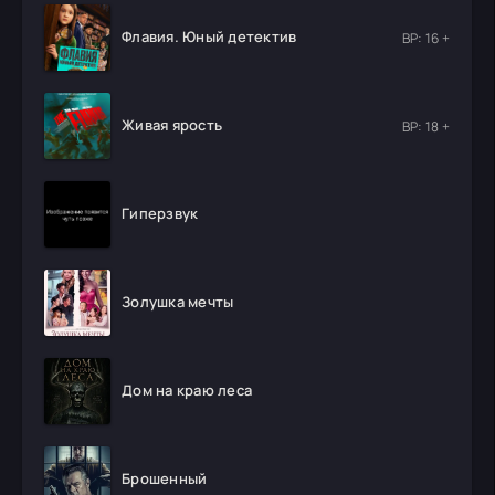
Флавия. Юный детектив
ВР: 16 +
Живая ярость
ВР: 18 +
Гиперзвук
Золушка мечты
Дом на краю леса
Брошенный