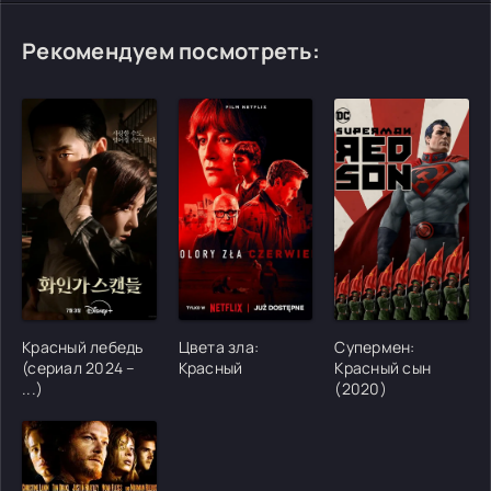
Рекомендуем посмотреть:
[/xfgiven_cvh_poster_urlcvh_poster_url]
[/xfgiven_cvh_poster_urlcvh_poster_url]
[/xfgiven_cvh_poster
Красный лебедь
Цвета зла:
Супермен:
(сериал 2024 –
Красный
Красный сын
...)
(2020)