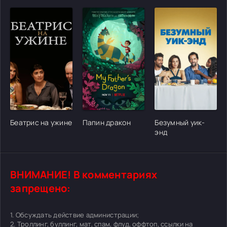
[/xfgiven_cvh_poster_urlcvh_poster_url]
[/xfgiven_cvh_poster_urlcvh_poster_url]
[/xfgiven_cvh_poster
Беатрис на ужине
Папин дракон
Безумный уик-
энд
ВНИМАНИЕ! В комментариях
запрещено:
1. Обсуждать действие администрации;
2. Троллинг, буллинг, мат, спам, флуд, оффтоп, ссылки на