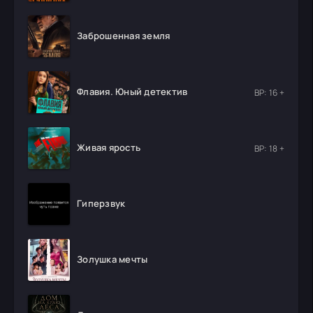
Заброшенная земля
Флавия. Юный детектив
ВР: 16 +
Живая ярость
ВР: 18 +
Гиперзвук
Золушка мечты