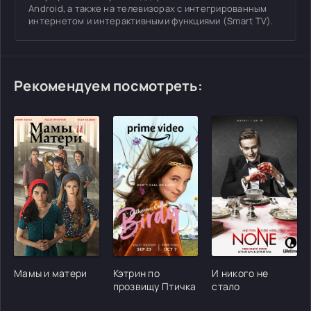
Android, а также на телевизорах с интегрированным
интернетом и интерактивными функциями (Smart TV).
Рекомендуем посмотреть:
[/xfgiven_cvh_poster_urlcvh_poster_url]
[/xfgiven_cvh_poster_urlcvh_poster_url]
[/xfgiven_cvh_poster
Мамы и матери
Кэтрин по
И никого не
прозвищу Птичка
стало