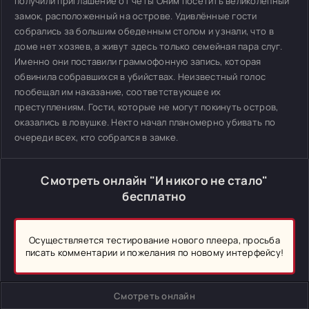
получили приглашение от четы Оним посетить великолепный
замок, расположенный на острове. Удивлённые гости
собрались за большим обеденным столом и узнали, что в
доме нет хозяев, а живут здесь только семейная пара слуг.
Именно они поставили граммофонную запись, которая
обвинила собравшихся в убийствах. Неизвестный голос
пообещал им наказание, соответствующее их
преступлениям. Гости, которые не могут покинуть остров,
оказались в ловушке. Некто начал планомерно убивать по
очереди всех, кто собрался в замке.
Смотреть онлайн "И никого не стало"
бесплатно
Осуществляется тестирование нового плеера, просьба
писать комментарии и пожелания по новому интерфейсу!
Смотреть онлайн