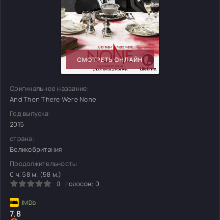
СМОТРЕТЬ ОНЛАЙН
Оригинальное название:
And Then There Were None
Год выпуска:
2015
страна:
Великобритания
Продолжительность:
0 ч. 58 м. (58 м.)
0
голосов:
0
7.8