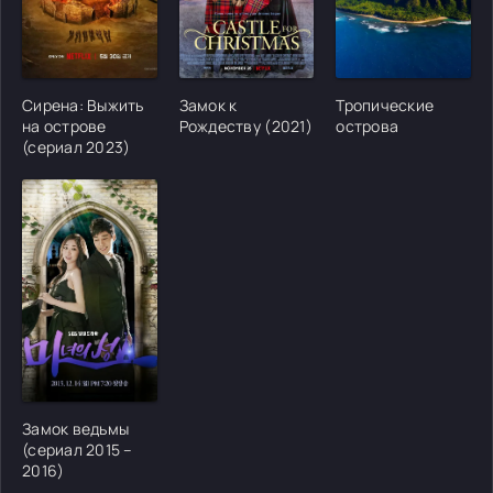
[/xfgiven_cvh_poster_urlcvh_poster_url]
[/xfgiven_cvh_poster_urlcvh_poster_url]
[/xfgiven_cvh_poster
Сирена: Выжить
Замок к
Тропические
на острове
Рождеству (2021)
острова
(сериал 2023)
[/xfgiven_cvh_poster_urlcvh_poster_url]
Замок ведьмы
(сериал 2015 –
2016)