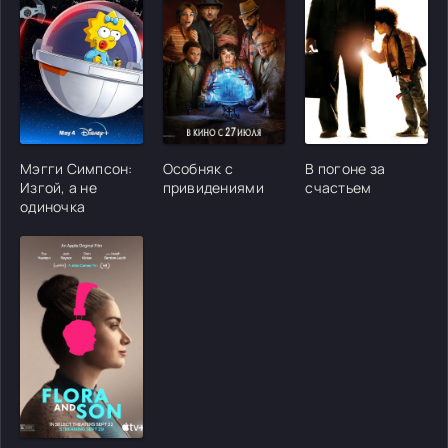
[/xfgiven_cvh_poster_urlcvh_poster_url]
[/xfgiven_cvh_poster_urlcvh_poster_url]
[/xfgiven_cvh_poster
Мэгги Симпсон:
Особняк с
В погоне за
Изгой, а не
привидениями
счастьем
одиночка
[/xfgiven_cvh_poster_urlcvh_poster_url]