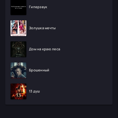
Гиперзвук
Золушка мечты
Дом на краю леса
Брошенный
13 душ