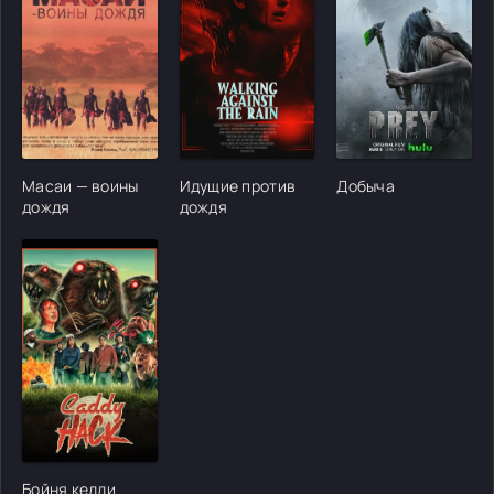
[/xfgiven_cvh_poster_urlcvh_poster_url]
[/xfgiven_cvh_poster_urlcvh_poster_url]
[/xfgiven_cvh_poster
Масаи — воины
Идущие против
Добыча
дождя
дождя
[/xfgiven_cvh_poster_urlcvh_poster_url]
Бойня кедди